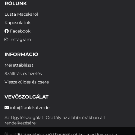
RÓLUNK
Lusta Macskáról
Kapcsolatok
Facebook
Instagram
INFORMÁCIÓ
Mérettáblázat
Szállítás és fizetés
Visszaküldés és csere
VEVŐSZOLGÁLAT
info@faulekatze.de
Az Ügyfélszolgálati Osztály az alábbi órákban áll
rendelkezésére:
Hétfőtől péntekig: 10:00-19:00
Ez a webhely azért használ sütiket, mert fontosak a