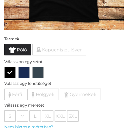
Termék
Póló
Kapucnis pulóver
Válasszon egy színt
Válassz egy lehetőséget
Férfi
Hölgyek
Gyermekek
Válassz egy méretet
S
M
L
XL
XXL
3XL
Nem biztos a méretben?