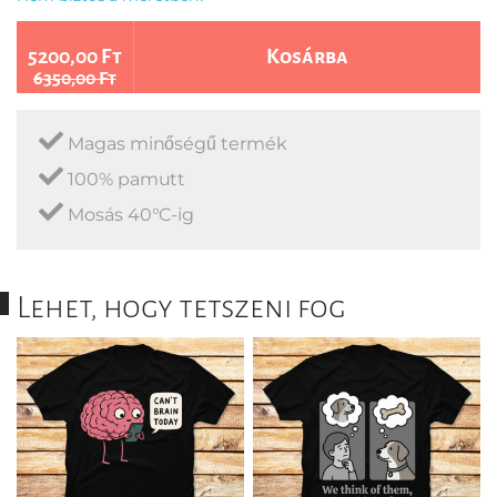
5200,00 Ft
Kosárba
6350,00 Ft
Magas minőségű termék
100% pamutt
Mosás 40°C-ig
Lehet, hogy tetszeni fog