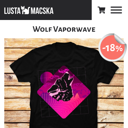
Wolf Vaporwave
-18
%