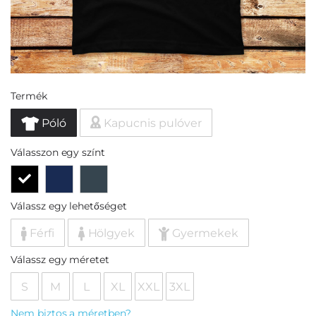
Termék
Póló
Kapucnis pulóver
Válasszon egy színt
Válassz egy lehetőséget
Férfi
Hölgyek
Gyermekek
Válassz egy méretet
S
M
L
XL
XXL
3XL
Nem biztos a méretben?