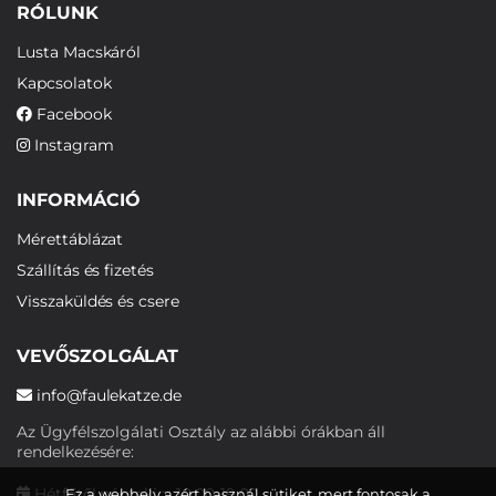
RÓLUNK
Lusta Macskáról
Kapcsolatok
Facebook
Instagram
INFORMÁCIÓ
Mérettáblázat
Szállítás és fizetés
Visszaküldés és csere
VEVŐSZOLGÁLAT
info@faulekatze.de
Az Ügyfélszolgálati Osztály az alábbi órákban áll
rendelkezésére:
Hétfőtől péntekig: 10:00-19:00
Ez a webhely azért használ sütiket, mert fontosak a