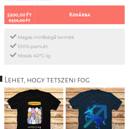
5200,00 Ft
Kosárba
6350,00 Ft
Magas minőségű termék
100% pamutt
Mosás 40°C-ig
Lehet, hogy tetszeni fog