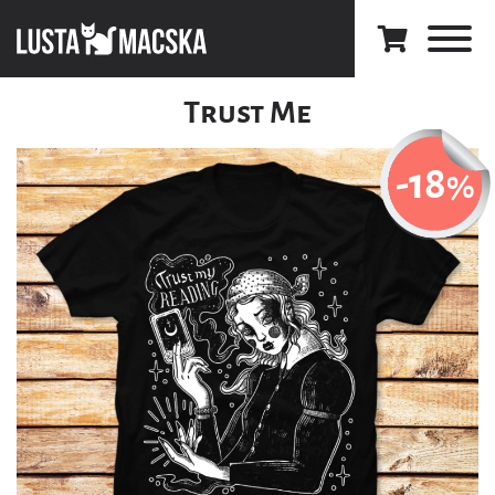
Trust Me
-18
%