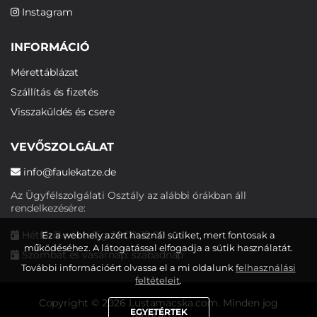
Instagram
INFORMÁCIÓ
Mérettáblázat
Szállítás és fizetés
Visszaküldés és csere
VEVŐSZOLGÁLAT
info@faulekatze.de
Az Ügyfélszolgálati Osztály az alábbi órákban áll
rendelkezésére:
Hétfőtől péntekig: 10:00-19:00
Ez a webhely azért használ sütiket, mert fontosak a
működéséhez. A látogatással elfogadja a sütik használatát.
Szombat és vasárnap: szabadnap
További információért olvassa el a mi oldalunk
felhasználási
feltételeit
.
Copyright © 2026 Lustamacska.com. Minden jog
EGYETÉRTEK
fenntartva.