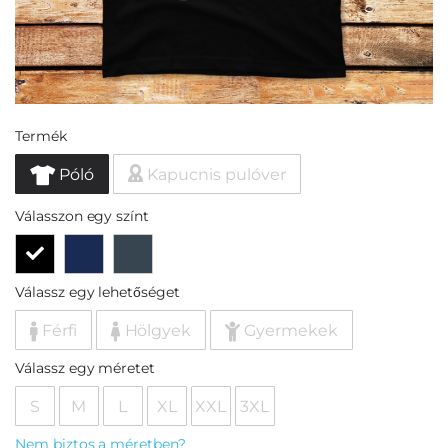
Termék
Póló
Kapucnis pulóver
Válasszon egy színt
Válassz egy lehetőséget
Férfi
Hölgyek
Gyermekek
Válassz egy méretet
S
M
L
XL
XXL
3XL
Nem biztos a méretben?