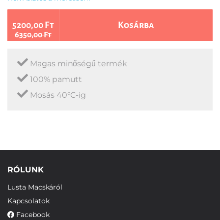
5200,00 Ft
Kosárba
6350,00 Ft
Magas minőségű termék
100% pamutt
Mosás 40°C-ig
RÓLUNK
Lusta Macskáról
Kapcsolatok
Facebook