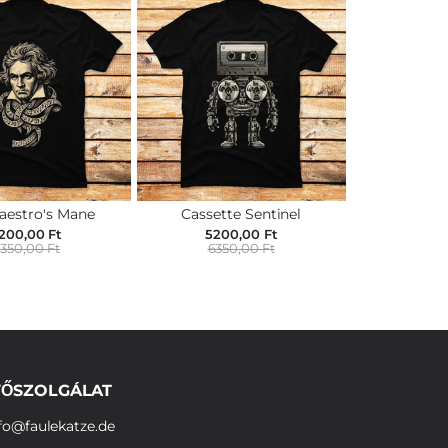
aestro's Mane
Cassette Sentinel
200,00 Ft
5200,00 Ft
350,00 Ft
6350,00 Ft
ŐSZOLGÁLAT
fo@faulekatze.de