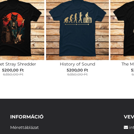
et Stray Shredder
History of Sound
The M
5200,00 Ft
5200,00 Ft
5
6350,00 Ft
6350,00 Ft
6
INFORMÁCIÓ
VEV
Mérettáblázat
in