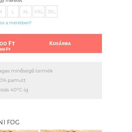
egy méretet
M
L
XL
XXL
3XL
os a méretben?
00 Ft
Kosárba
00 Ft
gas minőségű termék
0% pamutt
sás 40°C-ig
ni fog