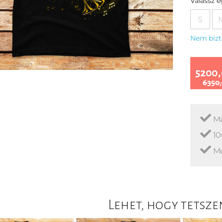
Válassz 
S
Nem bizt
5200,
6350,
Ma
10
Mo
Lehet, hogy tetsze