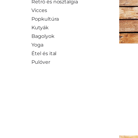
Retró és nosztalgia
Vicces
Popkultúra
Kutyák
Bagolyok
Yoga
Étel és ital
Pulóver