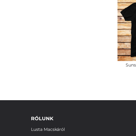
Suns
RÓLUNK
Lusta Macskáról