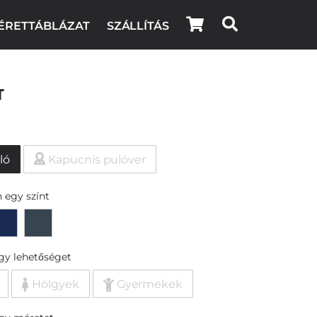
ÉRETTÁBLÁZAT
SZÁLLÍTÁS
t
ló
Kapucnis pulóver
 egy színt
egy lehetőséget
Hölgyek
Gyermekek