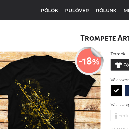
PÓLÓK
PULÓVER
RÓLUNK
M
Trompete Ar
Termék
-18
%
Pó
Válasszon
Válassz 
Férfi