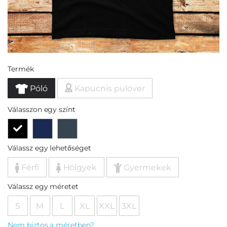
Termék
Póló
Kapucnis pulóver
Válasszon egy színt
Válassz egy lehetőséget
Férfi
Hölgyek
Gyermekek
Válassz egy méretet
S
M
L
XL
XXL
3XL
Nem biztos a méretben?