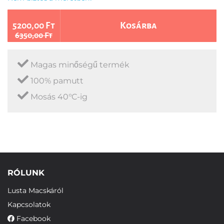
5200,00 Ft
Kosárba
6350,00 Ft
Magas minőségű termék
100% pamutt
Mosás 40°C-ig
RÓLUNK
Lusta Macskáról
Kapcsolatok
Facebook