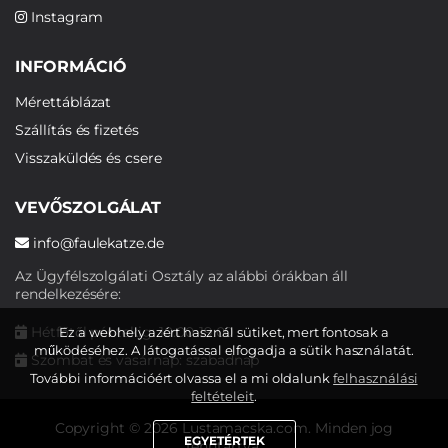
Instagram
INFORMÁCIÓ
Mérettáblázat
Szállítás és fizetés
Visszaküldés és csere
VEVŐSZOLGÁLAT
info@faulekatze.de
Az Ügyfélszolgálati Osztály az alábbi órákban áll
rendelkezésére:
Hétfőtől péntekig: 10:00-19:00
Ez a webhely azért használ sütiket, mert fontosak a
működéséhez. A látogatással elfogadja a sütik használatát.
Szombat és vasárnap: szabadnap
További információért olvassa el a mi oldalunk
felhasználási
feltételeit
.
Copyright © 2026 Lustamacska.com. Minden jog
EGYETÉRTEK
fenntartva.