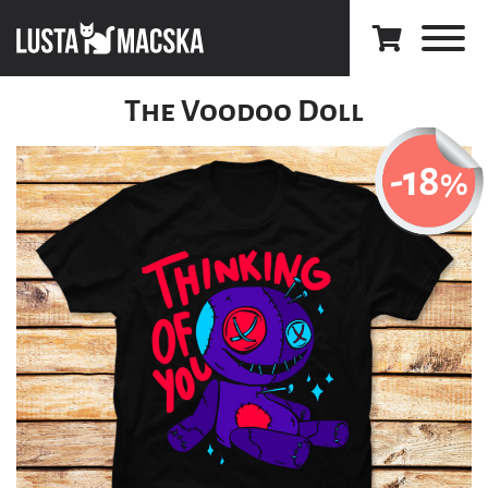
The Voodoo Doll
-18
%