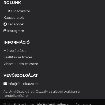
RÓLUNK
Lusta Macskáról
Kapcsolatok
Facebook
Instagram
INFORMÁCIÓ
Mérettáblázat
Szállítás és fizetés
Visszaküldés és csere
VEVŐSZOLGÁLAT
info@faulekatze.de
Az Ügyfélszolgálati Osztály az alábbi órákban áll
rendelkezésére:
Hétfőtől péntekig: 10:00-19:00
Ez a webhely azért használ sütiket, mert fontosak a