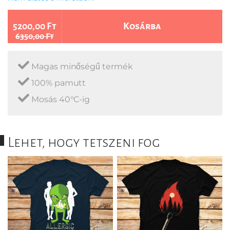
5200,00 Ft
Kosárba
6350,00 Ft
Magas minőségű termék
100% pamutt
Mosás 40°C-ig
Lehet, hogy tetszeni fog