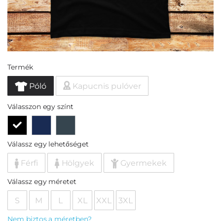
Termék
Póló
Kapucnis pulóver
Válasszon egy színt
Válassz egy lehetőséget
Férfi
Hölgyek
Gyermekek
Válassz egy méretet
S
M
L
XL
XXL
3XL
Nem biztos a méretben?