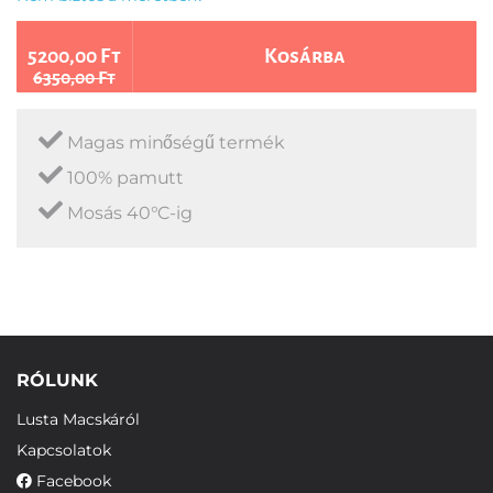
5200,00 Ft
Kosárba
6350,00 Ft
Magas minőségű termék
100% pamutt
Mosás 40°C-ig
RÓLUNK
Lusta Macskáról
Kapcsolatok
Facebook