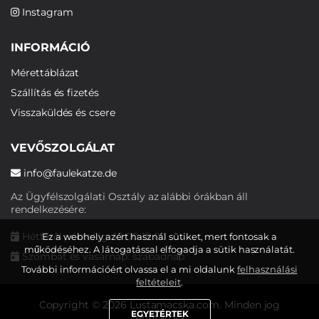
Instagram
INFORMÁCIÓ
Mérettáblázat
Szállítás és fizetés
Visszaküldés és csere
VEVŐSZOLGÁLAT
info@faulekatze.de
Az Ügyfélszolgálati Osztály az alábbi órákban áll
rendelkezésére:
Hétfőtől péntekig: 10:00-19:00
Ez a webhely azért használ sütiket, mert fontosak a
működéséhez. A látogatással elfogadja a sütik használatát.
Szombat és vasárnap: szabadnap
További információért olvassa el a mi oldalunk
felhasználási
feltételeit
.
Copyright © 2026 Lustamacska.com. Minden jog
EGYETÉRTEK
fenntartva.