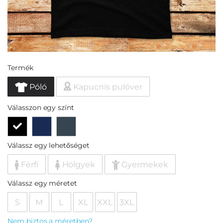
Termék
Póló
Kapucnis pulóver
Válasszon egy színt
Válassz egy lehetőséget
Férfi
Hölgyek
Gyermekek
Válassz egy méretet
S
M
L
XL
XXL
3XL
Nem biztos a méretben?