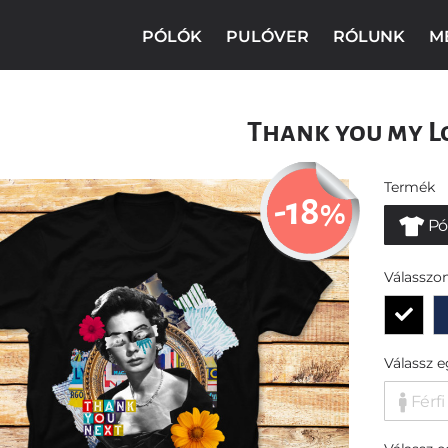
PÓLÓK
PULÓVER
RÓLUNK
M
Thank you my L
Termék
-18
%
Pó
Válasszon
Válassz 
Férfi