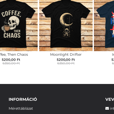
fee, Then Chaos
Moonlight Drifter
I
5200,00 Ft
5200,00 Ft
5
6350,00 Ft
6350,00 Ft
6
INFORMÁCIÓ
VEV
Mérettáblázat
in