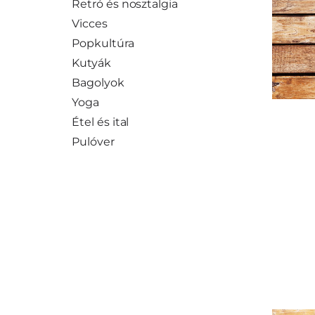
Retró és nosztalgia
Vicces
Popkultúra
Kutyák
Bagolyok
Yoga
Étel és ital
Pulóver