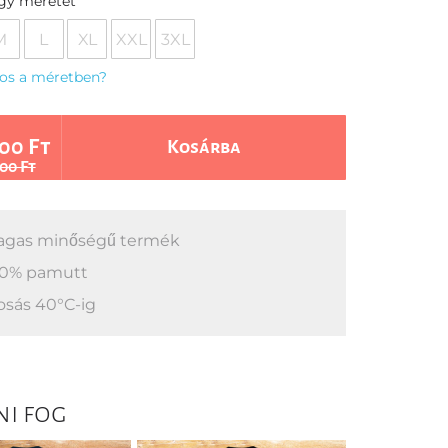
egy méretet
M
L
XL
XXL
3XL
os a méretben?
00 Ft
Kosárba
00 Ft
gas minőségű termék
0% pamutt
sás 40°C-ig
ni fog