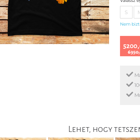
Válassz 
S
Nem bizt
5200,
6350,
Ma
10
Mo
Lehet, hogy tetsze