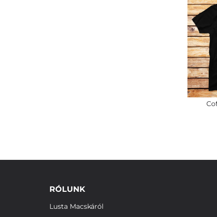
Cof
RÓLUNK
Lusta Macskáról