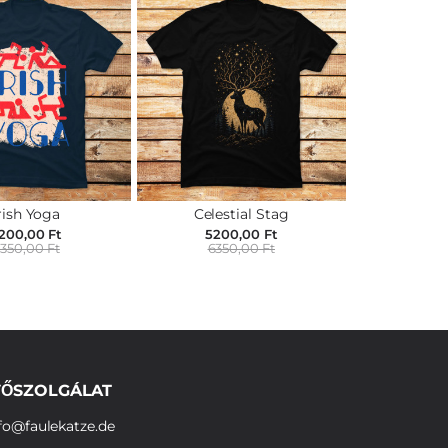
rish Yoga
Celestial Stag
200,00 Ft
5200,00 Ft
350,00 Ft
6350,00 Ft
ŐSZOLGÁLAT
fo@faulekatze.de