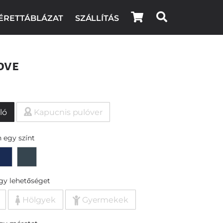
ÉRETTÁBLÁZAT
SZÁLLÍTÁS
ove
ló
Kapucnis pulóver
 egy színt
egy lehetőséget
Hölgyek
Gyermekek