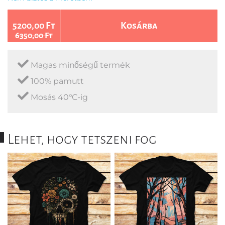
5200,00 Ft
Kosárba
6350,00 Ft
Magas minőségű termék
100% pamutt
Mosás 40°C-ig
Lehet, hogy tetszeni fog