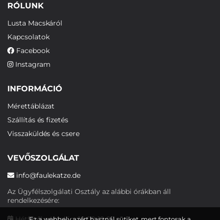
RÓLUNK
Lusta Macskáról
Kapcsolatok
Facebook
Instagram
INFORMÁCIÓ
Mérettáblázat
Szállítás és fizetés
Visszaküldés és csere
VEVŐSZOLGÁLAT
info@faulekatze.de
Az Ügyfélszolgálati Osztály az alábbi órákban áll
rendelkezésére:
Hétfőtől péntekig: 10:00-19:00
Ez a webhely azért használ sütiket, mert fontosak a