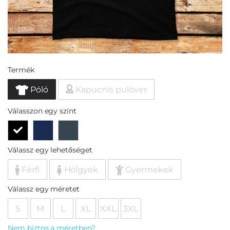
Termék
Póló
Kapucnis pulóver
Válasszon egy színt
Válassz egy lehetőséget
Férfi
Hölgyek
Gyermekek
Válassz egy méretet
S
M
L
XL
XXL
3XL
Nem biztos a méretben?