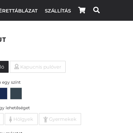
ÉRETTÁBLÁZAT
SZÁLLÍTÁS
ut
ló
Kapucnis pulóver
 egy színt
egy lehetőséget
Hölgyek
Gyermekek