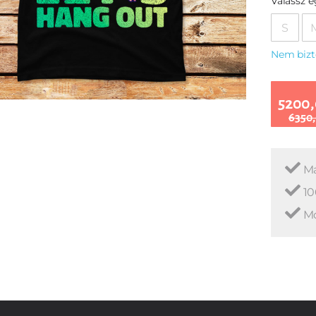
Válassz 
S
Nem bizt
5200,
6350,
Ma
10
Mo