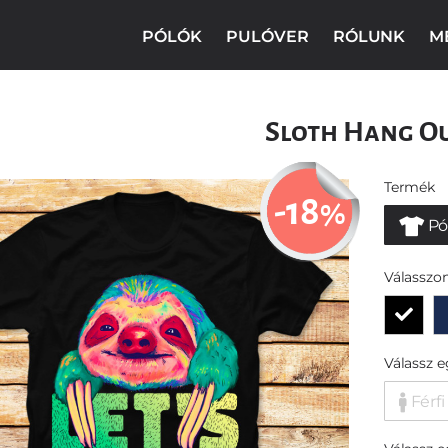
PÓLÓK
PULÓVER
RÓLUNK
M
Sloth Hang O
Termék
-18
%
Pó
Válasszon
Válassz 
Férfi