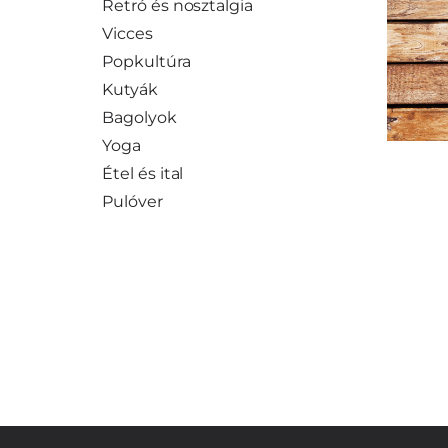
Retró és nosztalgia
Vicces
Popkultúra
Kutyák
Bagolyok
Yoga
Étel és ital
Pulóver