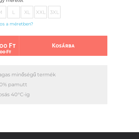
egy méretet
M
L
XL
XXL
3XL
os a méretben?
00 Ft
Kosárba
00 Ft
gas minőségű termék
0% pamutt
sás 40°C-ig