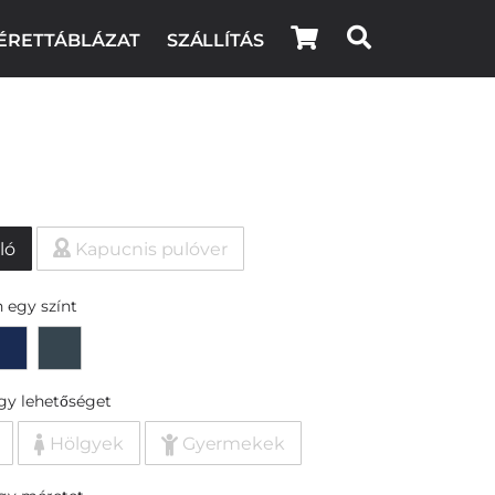
ÉRETTÁBLÁZAT
SZÁLLÍTÁS
e
ló
Kapucnis pulóver
 egy színt
egy lehetőséget
Hölgyek
Gyermekek