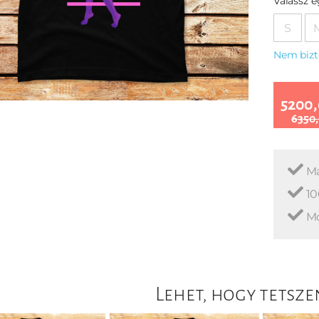
Válassz 
S
Nem bizt
5200,
6350,
Ma
10
Mo
Lehet, hogy tetsze