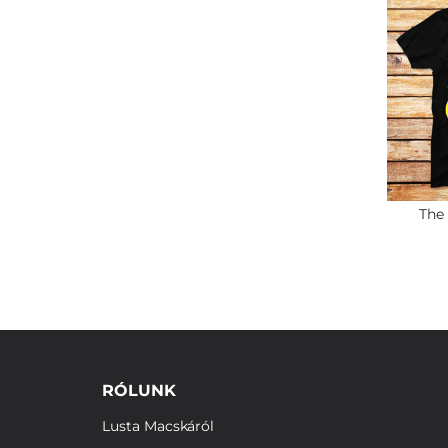
The
RÓLUNK
Lusta Macskáról