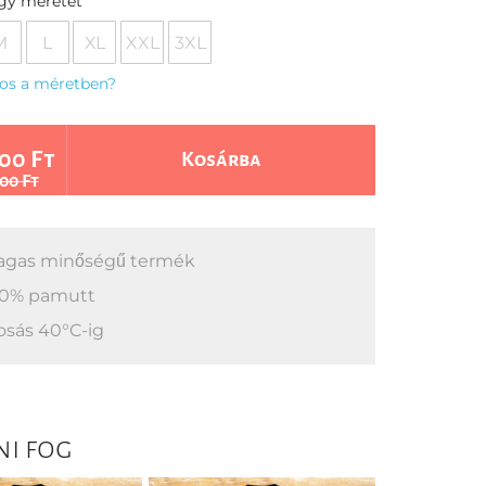
egy méretet
M
L
XL
XXL
3XL
os a méretben?
00 Ft
Kosárba
00 Ft
gas minőségű termék
0% pamutt
sás 40°C-ig
ni fog