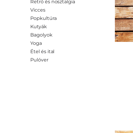
Retró és nosztalgia
Vicces
Popkultúra
Kutyák
Bagolyok
Yoga
Étel és ital
Pulóver