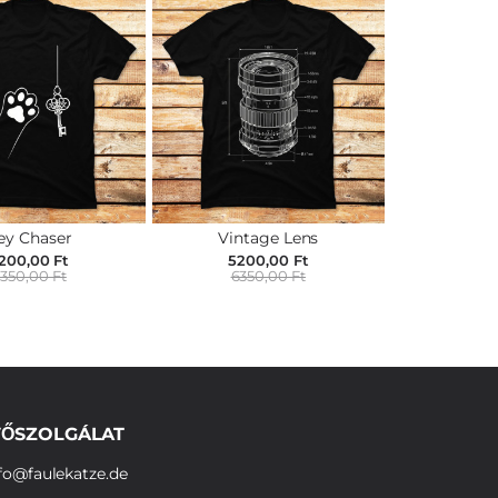
ey Chaser
Vintage Lens
200,00 Ft
5200,00 Ft
350,00 Ft
6350,00 Ft
ŐSZOLGÁLAT
fo@faulekatze.de