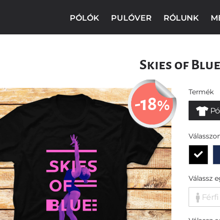
PÓLÓK
PULÓVER
RÓLUNK
M
Skies of Blu
Termék
-18
%
Pó
Válasszon
Válassz 
Férfi