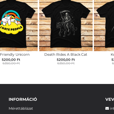
 Friendly Unicorn
Death Rides A Black Cat
K
5200,00 Ft
5200,00 Ft
5
6350,00 Ft
6350,00 Ft
6
INFORMÁCIÓ
VEV
Mérettáblázat
in