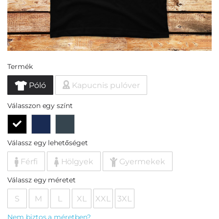
Termék
Póló
Kapucnis pulóver
Válasszon egy színt
Válassz egy lehetőséget
Férfi
Hölgyek
Gyermekek
Válassz egy méretet
S
M
L
XL
XXL
3XL
Nem biztos a méretben?