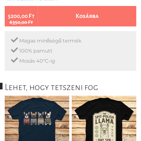
5200,00 Ft
Kosárba
6350,00 Ft
Magas minőségű termék
100% pamutt
Mosás 40°C-ig
Lehet, hogy tetszeni fog