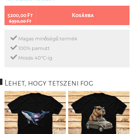
5200,00 Ft
Kosárba
6350,00 Ft
Magas minőségű termék
100% pamutt
Mosás 40°C-ig
Lehet, hogy tetszeni fog