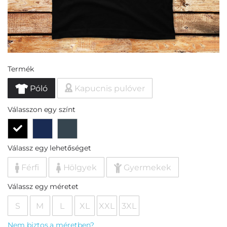
Termék
Póló
Kapucnis pulóver
Válasszon egy színt
Válassz egy lehetőséget
Férfi
Hölgyek
Gyermekek
Válassz egy méretet
S
M
L
XL
XXL
3XL
Nem biztos a méretben?