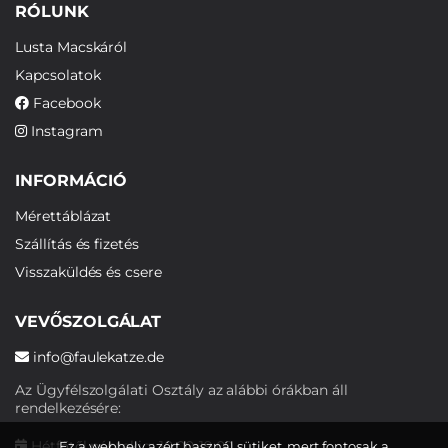
RÓLUNK
Lusta Macskáról
Kapcsolatok
Facebook
Instagram
INFORMÁCIÓ
Mérettáblázat
Szállítás és fizetés
Visszaküldés és csere
VEVŐSZOLGÁLAT
info@faulekatze.de
Az Ügyfélszolgálati Osztály az alábbi órákban áll
rendelkezésére:
Hétfőtől péntekig: 10:00-19:00
Ez a webhely azért használ sütiket, mert fontosak a