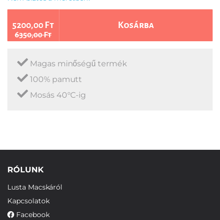
5200,00 Ft
Kosárba
6350,00 Ft
Magas minőségű termék
100% pamutt
Mosás 40°C-ig
RÓLUNK
Lusta Macskáról
Kapcsolatok
Facebook