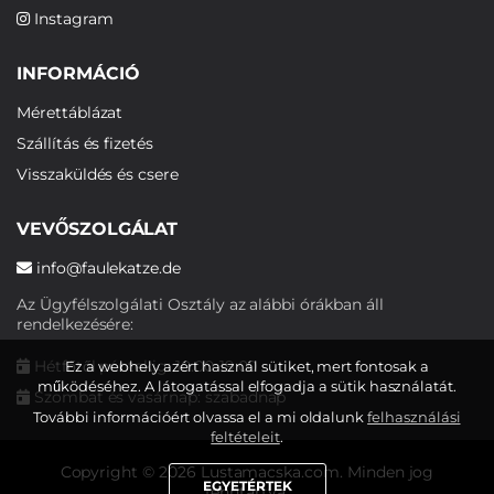
Instagram
INFORMÁCIÓ
Mérettáblázat
Szállítás és fizetés
Visszaküldés és csere
VEVŐSZOLGÁLAT
info@faulekatze.de
Az Ügyfélszolgálati Osztály az alábbi órákban áll
rendelkezésére:
Hétfőtől péntekig: 10:00-19:00
Ez a webhely azért használ sütiket, mert fontosak a
működéséhez. A látogatással elfogadja a sütik használatát.
Szombat és vasárnap: szabadnap
További információért olvassa el a mi oldalunk
felhasználási
feltételeit
.
Copyright © 2026 Lustamacska.com. Minden jog
EGYETÉRTEK
fenntartva.