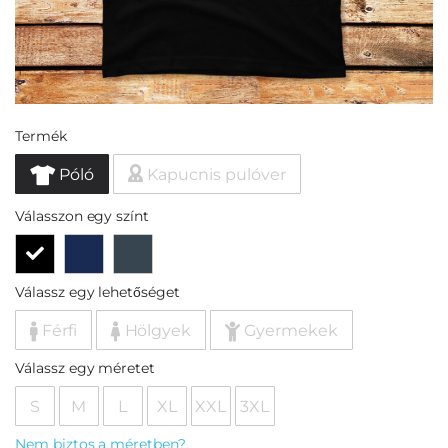
Termék
Póló
Kapucnis pulóver
Válasszon egy színt
Válassz egy lehetőséget
Férfi
Hölgyek
Gyermekek
Válassz egy méretet
S
M
L
XL
XXL
3XL
Nem biztos a méretben?