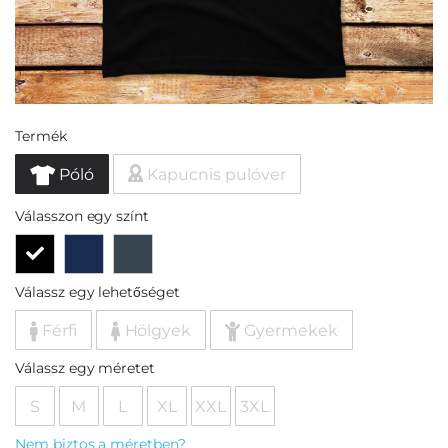
Termék
Póló
Kapucnis pulóver
Válasszon egy színt
Válassz egy lehetőséget
Férfi
Hölgyek
Gyermekek
Válassz egy méretet
S
M
L
XL
XXL
3XL
Nem biztos a méretben?