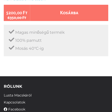
5200,00 Ft
Kosárba
6350,00 Ft
Magas minőségű termék
100% pamutt
Mosás 40°C-ig
RÓLUNK
Lusta Macskáról
Kapcsolatok
Facebook