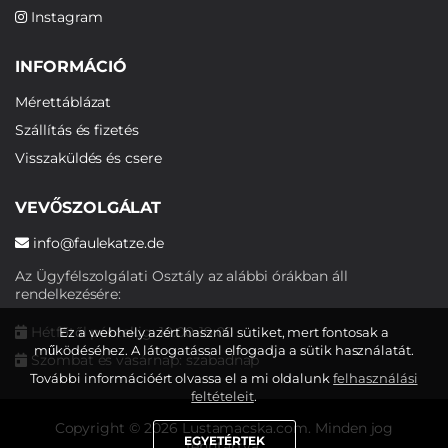
Instagram
INFORMÁCIÓ
Mérettáblázat
Szállítás és fizetés
Visszaküldés és csere
VEVŐSZOLGÁLAT
info@faulekatze.de
Az Ügyfélszolgálati Osztály az alábbi órákban áll
rendelkezésére:
Hétfőtől péntekig: 10:00-19:00
Ez a webhely azért használ sütiket, mert fontosak a
működéséhez. A látogatással elfogadja a sütik használatát.
Szombat és vasárnap: szabadnap
További információért olvassa el a mi oldalunk
felhasználási
feltételeit
.
Copyright © 2026 Lustamacska.com. Minden jog
EGYETÉRTEK
fenntartva.