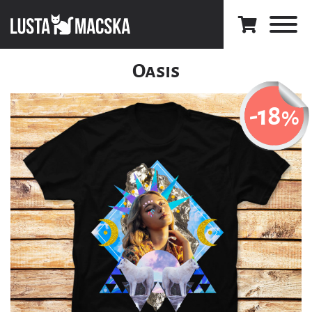
Oasis
-18
%