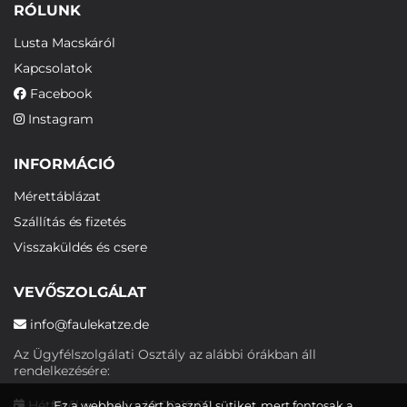
RÓLUNK
Lusta Macskáról
Kapcsolatok
Facebook
Instagram
INFORMÁCIÓ
Mérettáblázat
Szállítás és fizetés
Visszaküldés és csere
VEVŐSZOLGÁLAT
info@faulekatze.de
Az Ügyfélszolgálati Osztály az alábbi órákban áll
rendelkezésére:
Hétfőtől péntekig: 10:00-19:00
Ez a webhely azért használ sütiket, mert fontosak a