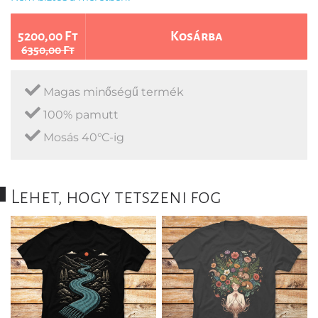
5200,00 Ft
Kosárba
6350,00 Ft
Magas minőségű termék
100% pamutt
Mosás 40°C-ig
Lehet, hogy tetszeni fog