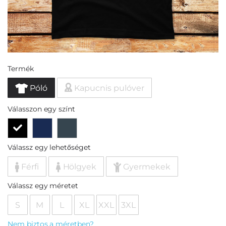
Termék
Póló
Kapucnis pulóver
Válasszon egy színt
Válassz egy lehetőséget
Férfi
Hölgyek
Gyermekek
Válassz egy méretet
S
M
L
XL
XXL
3XL
Nem biztos a méretben?