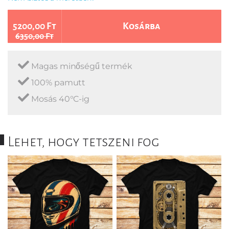
5200,00 Ft
Kosárba
6350,00 Ft
Magas minőségű termék
100% pamutt
Mosás 40°C-ig
Lehet, hogy tetszeni fog