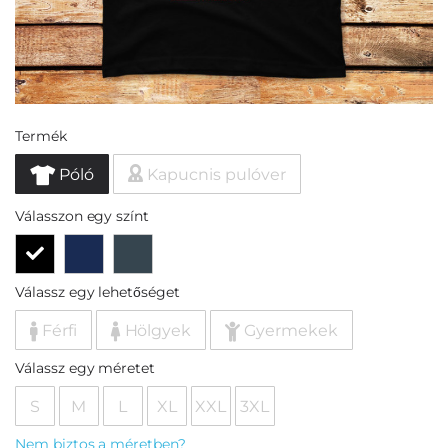
Termék
Póló
Kapucnis pulóver
Válasszon egy színt
Válassz egy lehetőséget
Férfi
Hölgyek
Gyermekek
Válassz egy méretet
S
M
L
XL
XXL
3XL
Nem biztos a méretben?