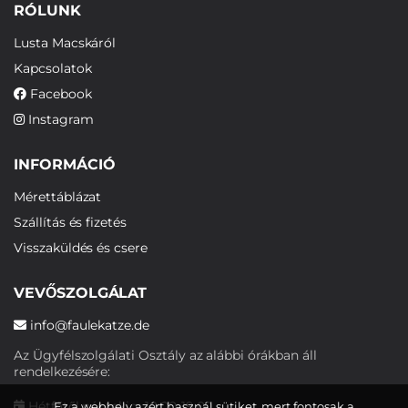
RÓLUNK
Lusta Macskáról
Kapcsolatok
Facebook
Instagram
INFORMÁCIÓ
Mérettáblázat
Szállítás és fizetés
Visszaküldés és csere
VEVŐSZOLGÁLAT
info@faulekatze.de
Az Ügyfélszolgálati Osztály az alábbi órákban áll
rendelkezésére:
Hétfőtől péntekig: 10:00-19:00
Ez a webhely azért használ sütiket, mert fontosak a