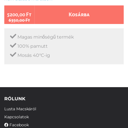
5200,00 Ft
Kosárba
6350,00 Ft
Magas minőségű termék
100% pamutt
Mosás 40°C-ig
RÓLUNK
Lusta Macskáról
Kapcsolatok
Facebook