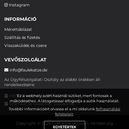
Instagram
INFORMÁCIÓ
Mérettáblázat
Szállítás és fizetés
Visszaküldés és csere
VEVŐSZOLGÁLAT
info@faulekatze.de
Az Ügyfélszolgálati Osztály az alábbi órákban áll
rendelkezésére:
Hétfőtől péntekig: 10:00-19:00
Ez a webhely azért használ sütiket, mert fontosak a
működéséhez. A látogatással elfogadja a sütik használatát.
Szombat és vasárnap: szabadnap
További információért olvassa el a mi oldalunk
felhasználási
feltételeit
.
Copyright © 2026 Lustamacska.com. Minden jog
EGYETÉRTEK
fenntartva.