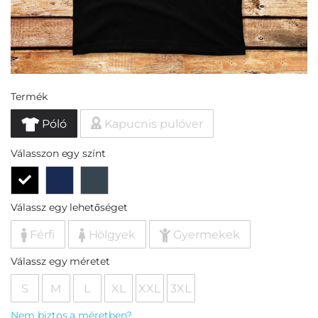
Termék
Póló
Kapucnis pulóver
Válasszon egy színt
Válassz egy lehetőséget
Férfi
Hölgyek
Gyermekek
Válassz egy méretet
S
M
L
XL
XXL
3XL
Nem biztos a méretben?