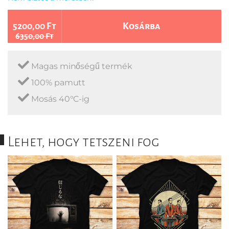
5200,00 Ft
Kosárba
6350,00 Ft
Magas minőségű termék
100% pamutt
Mosás 40°C-ig
Lehet, hogy tetszeni fog