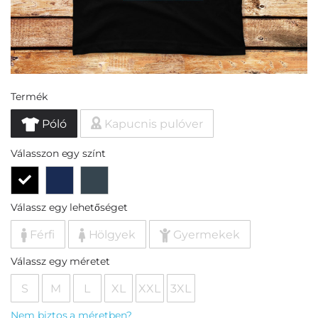
Termék
Póló
Kapucnis pulóver
Válasszon egy színt
Válassz egy lehetőséget
Férfi
Hölgyek
Gyermekek
Válassz egy méretet
S
M
L
XL
XXL
3XL
Nem biztos a méretben?