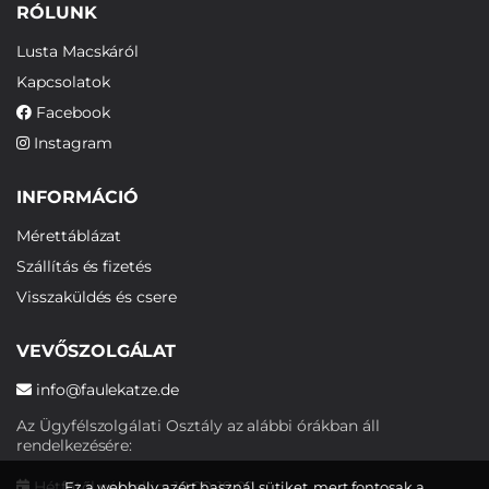
RÓLUNK
Lusta Macskáról
Kapcsolatok
Facebook
Instagram
INFORMÁCIÓ
Mérettáblázat
Szállítás és fizetés
Visszaküldés és csere
VEVŐSZOLGÁLAT
info@faulekatze.de
Az Ügyfélszolgálati Osztály az alábbi órákban áll
rendelkezésére:
Hétfőtől péntekig: 10:00-19:00
Ez a webhely azért használ sütiket, mert fontosak a