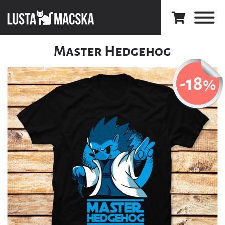
Master Hedgehog
-18
%