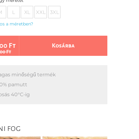
egy méretet
M
L
XL
XXL
3XL
os a méretben?
00 Ft
Kosárba
00 Ft
gas minőségű termék
0% pamutt
sás 40°C-ig
ni fog