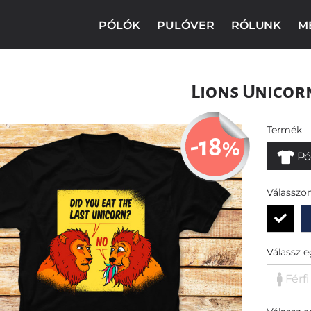
PÓLÓK
PULÓVER
RÓLUNK
M
Lions Unicor
Termék
-18
%
Pó
Válasszon
Válassz 
Férfi