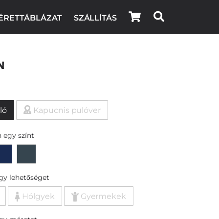
ÉRETTÁBLÁZAT
SZÁLLÍTÁS
n
ló
Kapucnis pulóver
 egy színt
egy lehetőséget
Hölgyek
Gyermekek