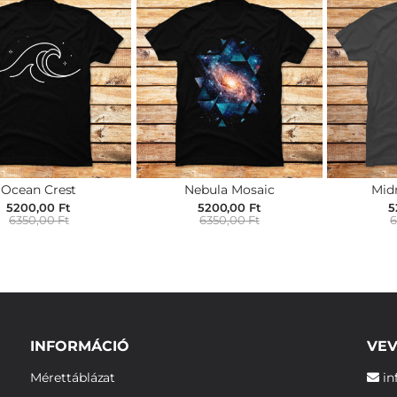
Ocean Crest
Nebula Mosaic
Mid
5200,00 Ft
5200,00 Ft
5
6350,00 Ft
6350,00 Ft
6
INFORMÁCIÓ
VEV
Mérettáblázat
in