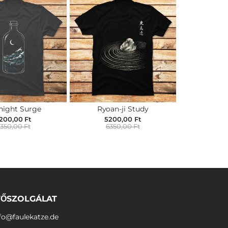
night Surge
Ryoan-ji Study
200,00 Ft
5200,00 Ft
350,00 Ft
6350,00 Ft
ŐSZOLGÁLAT
fo@faulekatze.de