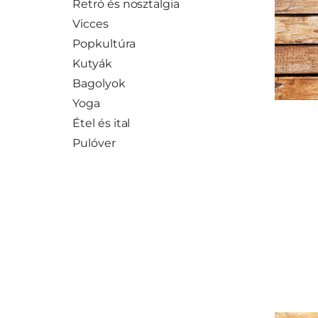
Retró és nosztalgia
Vicces
Popkultúra
Kutyák
Bagolyok
Yoga
Étel és ital
Pulóver