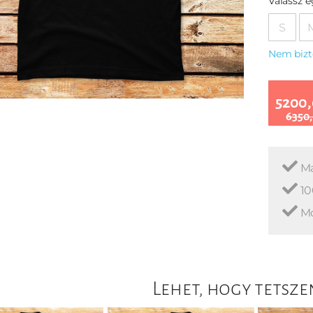
Válassz 
S
Nem bizt
5200,
6350,
Ma
10
Mo
Lehet, hogy tetsze