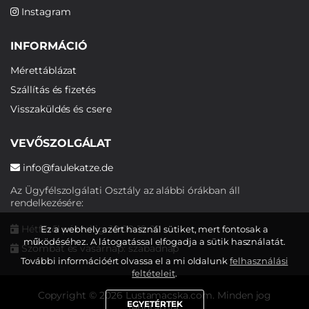
Instagram
INFORMÁCIÓ
Mérettáblázat
Szállítás és fizetés
Visszaküldés és csere
VEVŐSZOLGÁLAT
info@faulekatze.de
Az Ügyfélszolgálati Osztály az alábbi órákban áll
rendelkezésére:
Hétfőtől péntekig: 10:00-19:00
Ez a webhely azért használ sütiket, mert fontosak a
működéséhez. A látogatással elfogadja a sütik használatát.
Szombat és vasárnap: szabadnap
További információért olvassa el a mi oldalunk
felhasználási
feltételeit
.
Copyright © 2026 Lustamacska.com. Minden jog
EGYETÉRTEK
fenntartva.