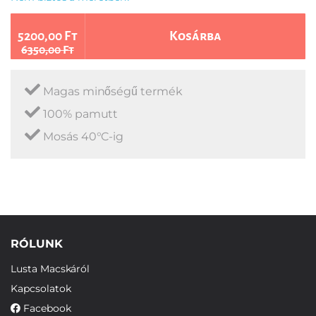
5200,00 Ft
Kosárba
6350,00 Ft
Magas minőségű termék
100% pamutt
Mosás 40°C-ig
RÓLUNK
Lusta Macskáról
Kapcsolatok
Facebook