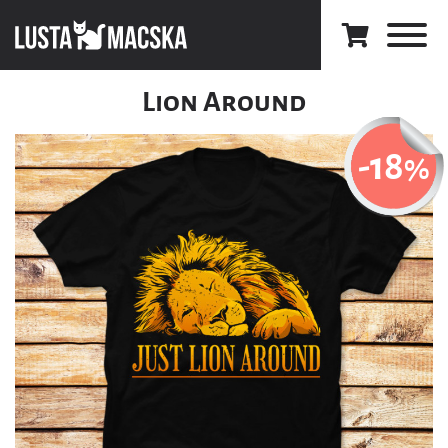
Lion Around
-18
%