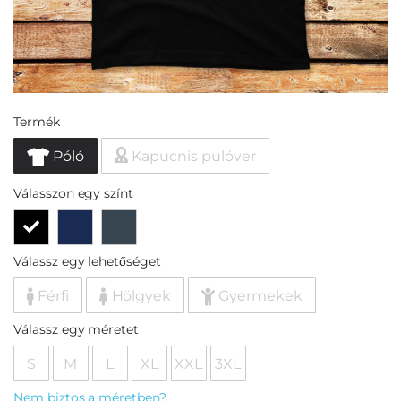
Termék
Póló
Kapucnis pulóver
Válasszon egy színt
Válassz egy lehetőséget
Férfi
Hölgyek
Gyermekek
Válassz egy méretet
S
M
L
XL
XXL
3XL
Nem biztos a méretben?