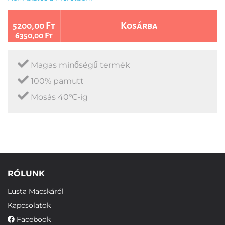
5200,00 Ft
Kosárba
6350,00 Ft
Magas minőségű termék
100% pamutt
Mosás 40°C-ig
RÓLUNK
Lusta Macskáról
Kapcsolatok
Facebook