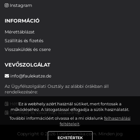
Instagram
INFORMÁCIÓ
Mérettáblázat
Szállítás és fizetés
Visszaküldés és csere
VEVŐSZOLGÁLAT
info@faulekatze.de
Az Ügyfélszolgálati Osztály az alábbi órákban áll
rendelkezésére:
Hétfőtől péntekig: 10:00-19:00
Ez a webhely azért használ sütiket, mert fontosak a
működéséhez. A látogatással elfogadja a sütik használatát.
Szombat és vasárnap: szabadnap
További információért olvassa el a mi oldalunk
felhasználási
feltételeit
.
Copyright © 2026 Lustamacska.com. Minden jog
EGYETÉRTEK
fenntartva.