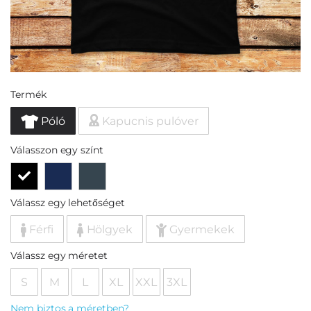
Termék
Póló
Kapucnis pulóver
Válasszon egy színt
Válassz egy lehetőséget
Férfi
Hölgyek
Gyermekek
Válassz egy méretet
S
M
L
XL
XXL
3XL
Nem biztos a méretben?