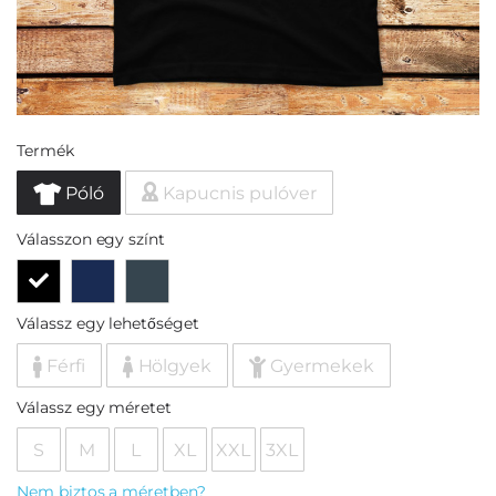
Termék
Póló
Kapucnis pulóver
Válasszon egy színt
Válassz egy lehetőséget
Férfi
Hölgyek
Gyermekek
Válassz egy méretet
S
M
L
XL
XXL
3XL
Nem biztos a méretben?