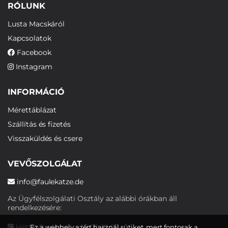
RÓLUNK
Lusta Macskáról
Kapcsolatok
Facebook
Instagram
INFORMÁCIÓ
Mérettáblázat
Szállítás és fizetés
Visszaküldés és csere
VEVŐSZOLGÁLAT
info@faulekatze.de
Az Ügyfélszolgálati Osztály az alábbi órákban áll
rendelkezésére:
Hétfőtől péntekig: 10:00-19:00
Ez a webhely azért használ sütiket, mert fontosak a