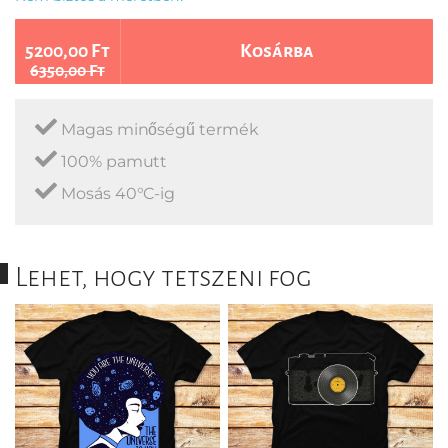
5200,00 Ft
Kosárba
6350,00 Ft
Magas minőségű termék
100% pamutt
Mosás 40°C-ig
Lehet, hogy tetszeni fog