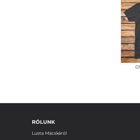
Ch
RÓLUNK
Lusta Macskáról