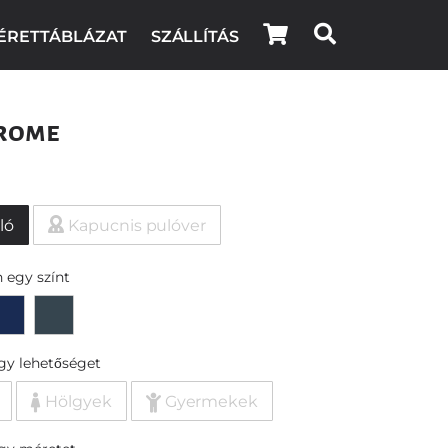
ÉRETTÁBLÁZAT
SZÁLLÍTÁS
rome
ló
Kapucnis pulóver
 egy színt
egy lehetőséget
Hölgyek
Gyermekek