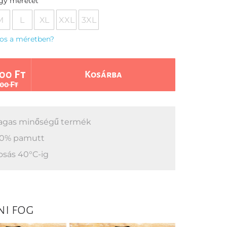
egy méretet
M
L
XL
XXL
3XL
os a méretben?
00 Ft
Kosárba
00 Ft
gas minőségű termék
0% pamutt
sás 40°C-ig
ni fog