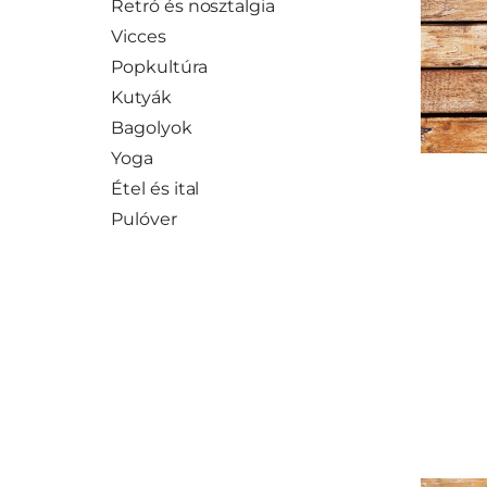
Retró és nosztalgia
Vicces
Popkultúra
Kutyák
Bagolyok
Yoga
Étel és ital
Pulóver