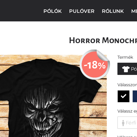
PÓLÓK
PULÓVER
RÓLUNK
M
Horror Monoch
Termék
-18
%
Pó
Válasszon
Válassz 
Férfi