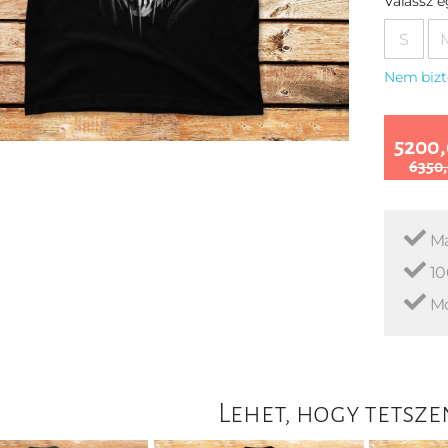
Válassz 
S
Nem bizt
5200,
6350,
Ma
10
Mo
Lehet, hogy tetsze