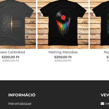
aos Calibrated
Melting Melodies
Ni
5200,00 Ft
5200,00 Ft
5
6350,00 Ft
6350,00 Ft
6
INFORMÁCIÓ
VEV
Mérettáblázat
in