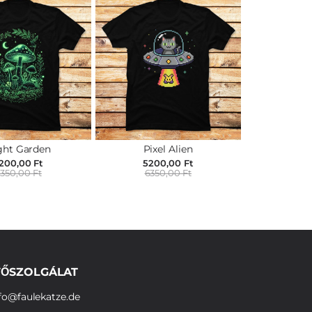
ght Garden
Pixel Alien
200,00 Ft
5200,00 Ft
350,00 Ft
6350,00 Ft
ŐSZOLGÁLAT
fo@faulekatze.de