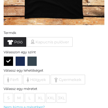
Termék
Póló
Kapucnis pulóver
Válasszon egy színt
Válassz egy lehetőséget
Férfi
Hölgyek
Gyermekek
Válassz egy méretet
S
M
L
XL
XXL
3XL
Nem biztos a méretben?