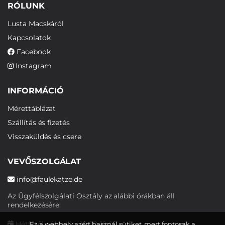
RÓLUNK
Lusta Macskáról
Kapcsolatok
Facebook
Instagram
INFORMÁCIÓ
Mérettáblázat
Szállítás és fizetés
Visszaküldés és csere
VEVŐSZOLGÁLAT
info@faulekatze.de
Az Ügyfélszolgálati Osztály az alábbi órákban áll
rendelkezésére:
Hétfőtől péntekig: 10:00-19:00
Ez a webhely azért használ sütiket, mert fontosak a