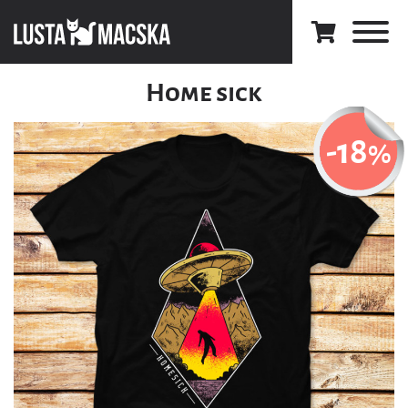
Home sick
-18
%