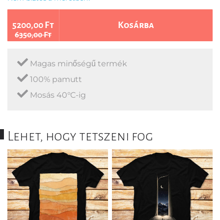
5200,00 Ft
Kosárba
6350,00 Ft
Magas minőségű termék
100% pamutt
Mosás 40°C-ig
Lehet, hogy tetszeni fog