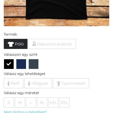
Termék
Póló
Kapucnis pulóver
Válasszon egy színt
Válassz egy lehetőséget
Férfi
Hölgyek
Gyermekek
Válassz egy méretet
S
M
L
XL
XXL
3XL
Nem biztos a méretben?