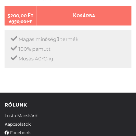
5200,00 Ft
Kosárba
6350,00 Ft
Magas minőségű termék
100% pamutt
Mosás 40°C-ig
RÓLUNK
Lusta Macskáról
Kapcsolatok
Facebook