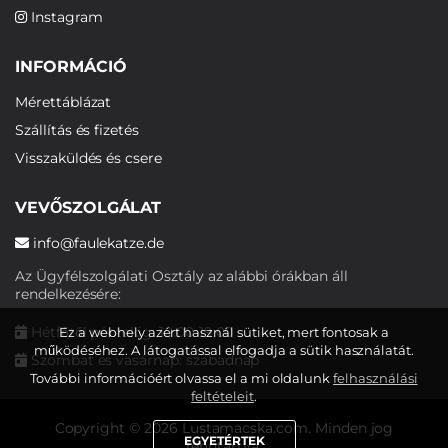
Instagram
INFORMÁCIÓ
Mérettáblázat
Szállítás és fizetés
Visszaküldés és csere
VEVŐSZOLGÁLAT
info@faulekatze.de
Az Ügyfélszolgálati Osztály az alábbi órákban áll
rendelkezésére:
Hétfőtől péntekig: 10:00-19:00
Ez a webhely azért használ sütiket, mert fontosak a
működéséhez. A látogatással elfogadja a sütik használatát.
Szombat és vasárnap: szabadnap
További információért olvassa el a mi oldalunk
felhasználási
feltételeit
.
Copyright © 2026 Lustamacska.com. Minden jog
EGYETÉRTEK
fenntartva.