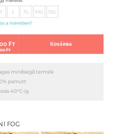
egy méretet
M
L
XL
XXL
3XL
os a méretben?
00 Ft
Kosárba
00 Ft
gas minőségű termék
0% pamutt
sás 40°C-ig
ni fog