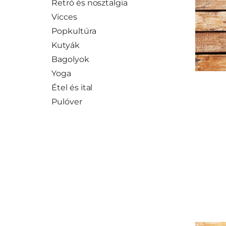
Retró és nosztalgia
Vicces
Popkultúra
Kutyák
Bagolyok
Yoga
Étel és ital
Pulóver