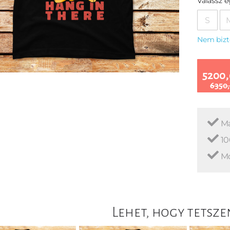
Válassz 
S
Nem bizt
5200,
6350,
Ma
10
Mo
Lehet, hogy tetsze