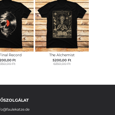
Final Record
The Alchemist
200,00 Ft
5200,00 Ft
350,00 Ft
6350,00 Ft
ŐSZOLGÁLAT
fo@faulekatze.de