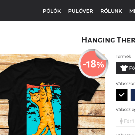
PÓLÓK
PULÓVER
RÓLUNK
M
Hanging The
Termék
-18
%
Pó
Válasszon
Válassz 
Férfi