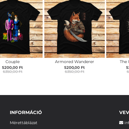
Couple
Armored Wanderer
The 
5200,00 Ft
5200,00 Ft
5
6350,00 Ft
6350,00 Ft
6
INFORMÁCIÓ
VEV
Mérettáblázat
in