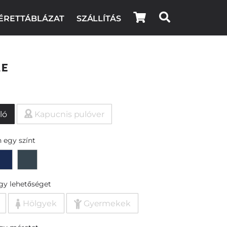
ÉRETTÁBLÁZAT
SZÁLLÍTÁS
re
ló
Kapucnis pulóver
 egy színt
egy lehetőséget
Hölgyek
Gyermekek