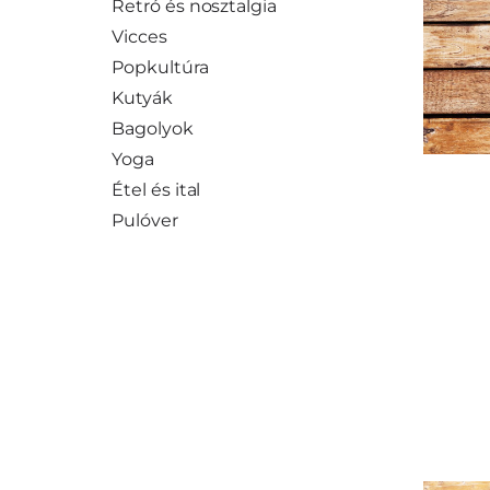
Retró és nosztalgia
Vicces
Popkultúra
Kutyák
Bagolyok
Yoga
Étel és ital
Pulóver