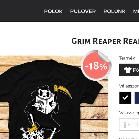
PÓLÓK
PULÓVER
RÓLUNK
M
Grim Reaper Rea
Termék
-18
%
Pó
Válasszon
Válassz 
Férfi