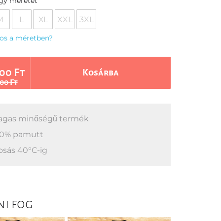
egy méretet
M
L
XL
XXL
3XL
os a méretben?
00 Ft
Kosárba
00 Ft
gas minőségű termék
0% pamutt
sás 40°C-ig
ni fog