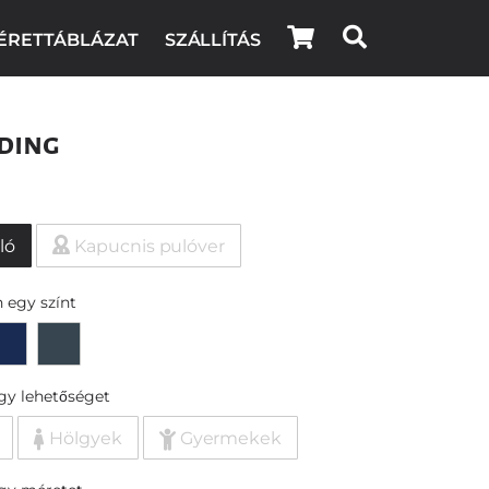
ÉRETTÁBLÁZAT
SZÁLLÍTÁS
ding
ló
Kapucnis pulóver
 egy színt
egy lehetőséget
Hölgyek
Gyermekek