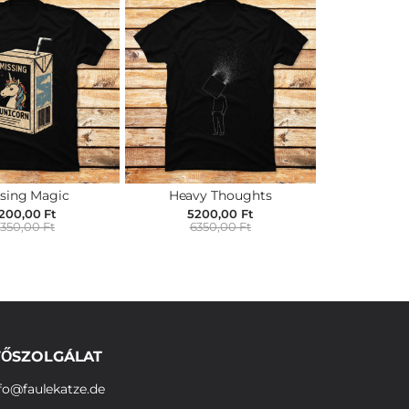
sing Magic
Heavy Thoughts
200,00 Ft
5200,00 Ft
350,00 Ft
6350,00 Ft
ŐSZOLGÁLAT
fo@faulekatze.de