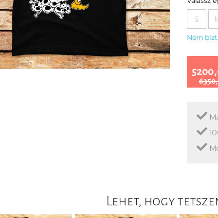
Válassz 
S
Nem bizt
5200,
6350,
Ma
10
Mo
Lehet, hogy tetsze