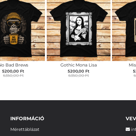
No Bad Brews
Gothic Mona Lisa
Mis
5200,00 Ft
5200,00 Ft
5
6350,00 Ft
6350,00 Ft
6
INFORMÁCIÓ
VEV
Mérettáblázat
in