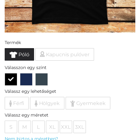
Termék
Póló
Kapucnis pulóver
Válasszon egy színt
Válassz egy lehetőséget
Férfi
Hölgyek
Gyermekek
Válassz egy méretet
S
M
L
XL
XXL
3XL
Nem biztos a méretben?