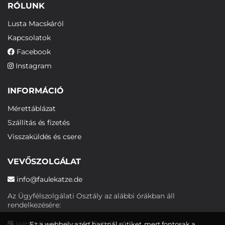
RÓLUNK
Lusta Macskáról
Kapcsolatok
Facebook
Instagram
INFORMÁCIÓ
Mérettáblázat
Szállítás és fizetés
Visszaküldés és csere
VEVŐSZOLGÁLAT
info@faulekatze.de
Az Ügyfélszolgálati Osztály az alábbi órákban áll
rendelkezésére:
Hétfőtől péntekig: 10:00-19:00
Ez a webhely azért használ sütiket, mert fontosak a