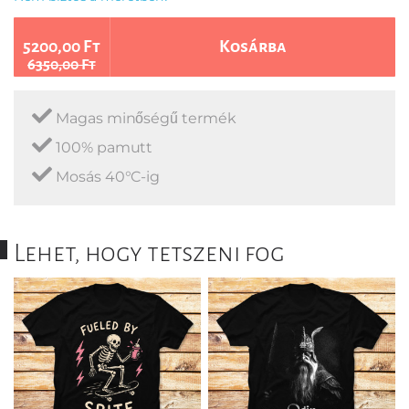
5200,00 Ft
Kosárba
6350,00 Ft
Magas minőségű termék
100% pamutt
Mosás 40°C-ig
Lehet, hogy tetszeni fog