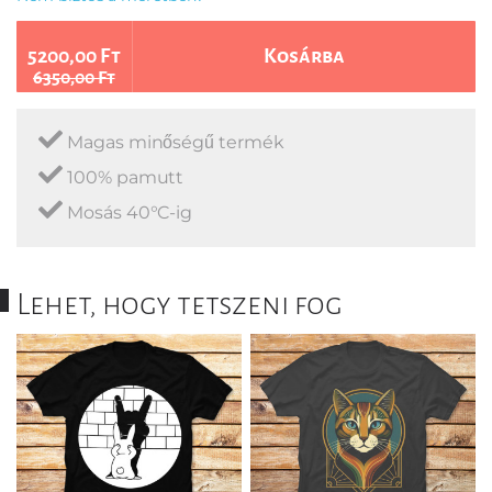
5200,00 Ft
Kosárba
6350,00 Ft
Magas minőségű termék
100% pamutt
Mosás 40°C-ig
Lehet, hogy tetszeni fog