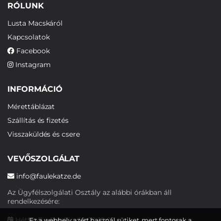
RÓLUNK
Lusta Macskáról
Kapcsolatok
Facebook
Instagram
INFORMÁCIÓ
Mérettáblázat
Szállítás és fizetés
Visszaküldés és csere
VEVŐSZOLGÁLAT
info@faulekatze.de
Az Ügyfélszolgálati Osztály az alábbi órákban áll
rendelkezésére:
Hétfőtől péntekig: 10:00-19:00
Ez a webhely azért használ sütiket, mert fontosak a