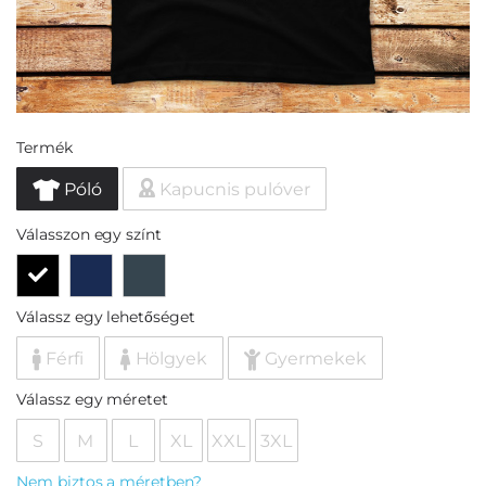
Termék
Póló
Kapucnis pulóver
Válasszon egy színt
Válassz egy lehetőséget
Férfi
Hölgyek
Gyermekek
Válassz egy méretet
S
M
L
XL
XXL
3XL
Nem biztos a méretben?