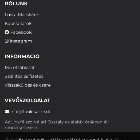
RÓLUNK
Lusta Macskáról
Kapcsolatok
Facebook
Instagram
INFORMÁCIÓ
Mérettáblázat
Szállítás és fizetés
Visszaküldés és csere
VEVŐSZOLGÁLAT
info@faulekatze.de
Az Ügyfélszolgálati Osztály az alábbi órákban áll
rendelkezésére:
Hétfőtől péntekig: 10:00-19:00
Ez a webhely azért használ sütiket, mert fontosak a