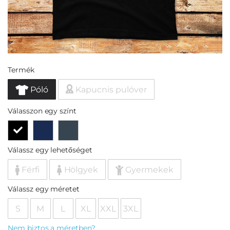
Termék
Póló
Kapucnis pulóver
Válasszon egy színt
Válassz egy lehetőséget
Férfi
Hölgyek
Gyermekek
Válassz egy méretet
S
M
L
XL
XXL
3XL
Nem biztos a méretben?