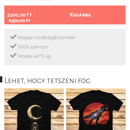
5200,00 Ft
Kosárba
6350,00 Ft
Magas minőségű termék
100% pamutt
Mosás 40°C-ig
Lehet, hogy tetszeni fog