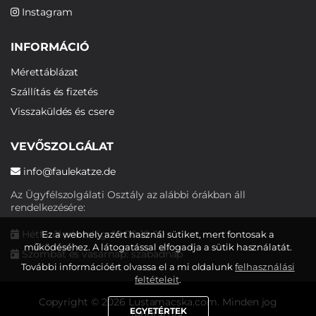
Instagram
INFORMÁCIÓ
Mérettáblázat
Szállítás és fizetés
Visszaküldés és csere
VEVŐSZOLGÁLAT
info@faulekatze.de
Az Ügyfélszolgálati Osztály az alábbi órákban áll
rendelkezésére:
Hétfőtől péntekig: 10:00-19:00
Ez a webhely azért használ sütiket, mert fontosak a
működéséhez. A látogatással elfogadja a sütik használatát.
Szombat és vasárnap: szabadnap
További információért olvassa el a mi oldalunk
felhasználási
feltételeit
.
Copyright © 2026 Lustamacska.com. Minden jog
EGYETÉRTEK
fenntartva.