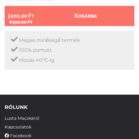
5200,00 Ft
Kosárba
6350,00 Ft
Magas minőségű termék
100% pamutt
Mosás 40°C-ig
RÓLUNK
Lusta Macskáról
Kapcsolatok
Facebook