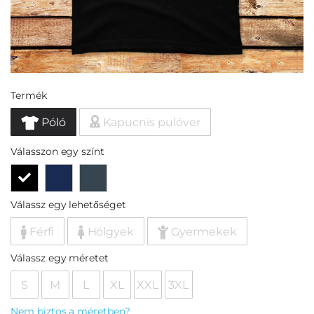
Termék
Póló
Kapucnis pulóver
Válasszon egy színt
Válassz egy lehetőséget
Férfi
Hölgyek
Gyermekek
Válassz egy méretet
S
M
L
XL
XXL
3XL
Nem biztos a méretben?