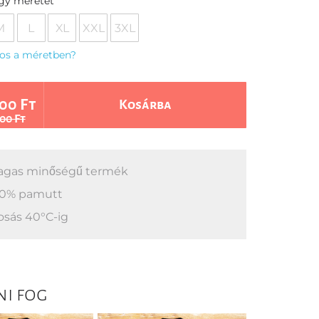
egy méretet
M
L
XL
XXL
3XL
os a méretben?
00 Ft
Kosárba
00 Ft
gas minőségű termék
0% pamutt
sás 40°C-ig
ni fog