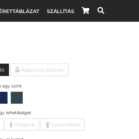
ÉRETTÁBLÁZAT
SZÁLLÍTÁS
ló
Kapucnis pulóver
 egy színt
egy lehetőséget
Hölgyek
Gyermekek