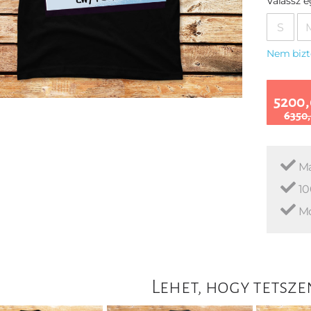
Válassz 
S
Nem bizt
5200,
6350,
Ma
10
Mo
Lehet, hogy tetsze