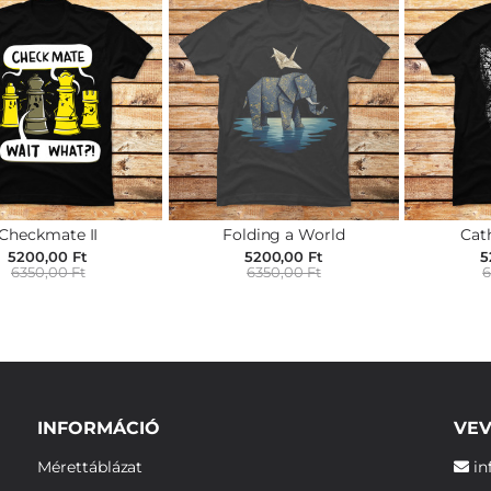
Checkmate II
Folding a World
Cat
5200,00 Ft
5200,00 Ft
5
6350,00 Ft
6350,00 Ft
6
INFORMÁCIÓ
VEV
Mérettáblázat
in