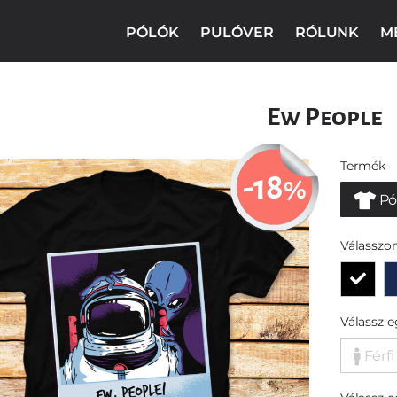
PÓLÓK
PULÓVER
RÓLUNK
M
Ew People
Termék
-18
%
Pó
Válasszon
Válassz 
Férfi