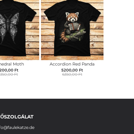
hedral Moth
Accordion Red Panda
200,00 Ft
5200,00 Ft
350,00 Ft
6350,00 Ft
ŐSZOLGÁLAT
fo@faulekatze.de