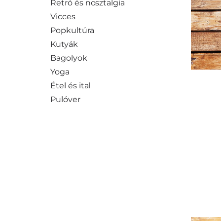
Retró és nosztalgia
Vicces
Popkultúra
Kutyák
Bagolyok
Yoga
Étel és ital
Pulóver