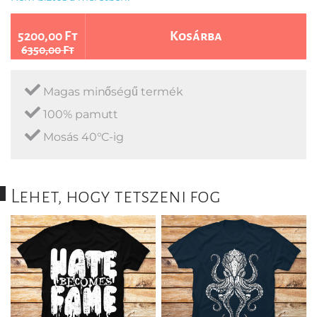
5200,00 Ft
Kosárba
6350,00 Ft
Magas minőségű termék
100% pamutt
Mosás 40°C-ig
Lehet, hogy tetszeni fog