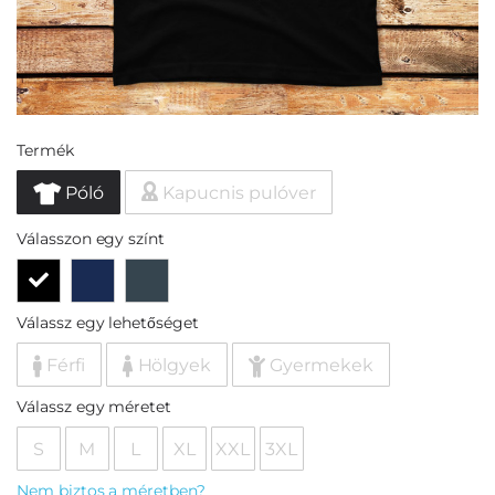
Termék
Póló
Kapucnis pulóver
Válasszon egy színt
Válassz egy lehetőséget
Férfi
Hölgyek
Gyermekek
Válassz egy méretet
S
M
L
XL
XXL
3XL
Nem biztos a méretben?