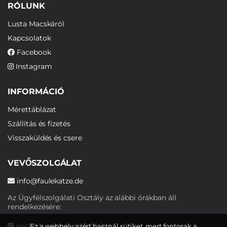
RÓLUNK
Lusta Macskáról
Kapcsolatok
Facebook
Instagram
INFORMÁCIÓ
Mérettáblázat
Szállítás és fizetés
Visszaküldés és csere
VEVŐSZOLGÁLAT
info@faulekatze.de
Az Ügyfélszolgálati Osztály az alábbi órákban áll
rendelkezésére:
Hétfőtől péntekig: 10:00-19:00
Ez a webhely azért használ sütiket, mert fontosak a