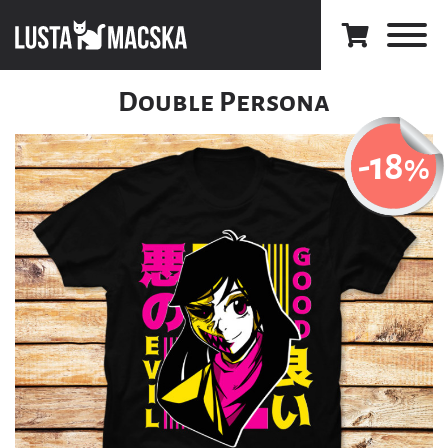
Double Persona
-18
%