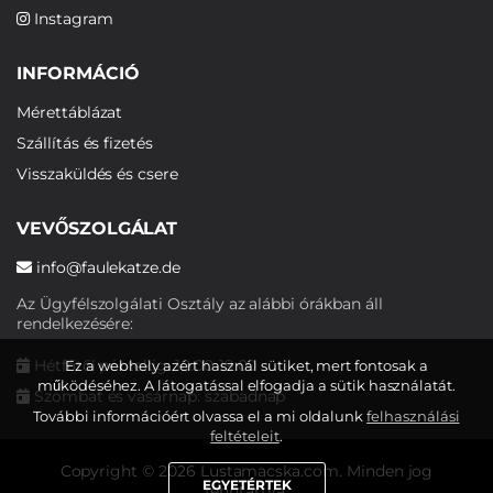
Instagram
INFORMÁCIÓ
Mérettáblázat
Szállítás és fizetés
Visszaküldés és csere
VEVŐSZOLGÁLAT
info@faulekatze.de
Az Ügyfélszolgálati Osztály az alábbi órákban áll
rendelkezésére:
Hétfőtől péntekig: 10:00-19:00
Ez a webhely azért használ sütiket, mert fontosak a
működéséhez. A látogatással elfogadja a sütik használatát.
Szombat és vasárnap: szabadnap
További információért olvassa el a mi oldalunk
felhasználási
feltételeit
.
Copyright © 2026 Lustamacska.com. Minden jog
EGYETÉRTEK
fenntartva.