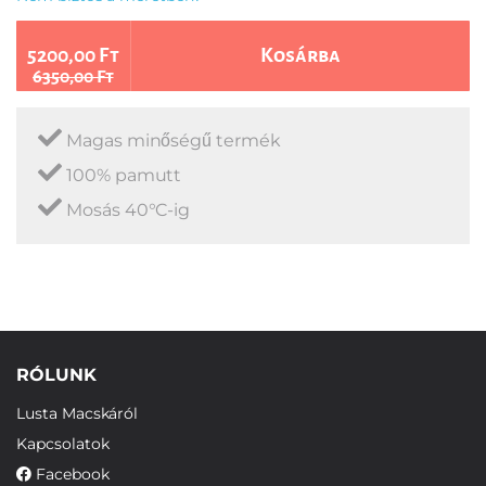
5200,00 Ft
Kosárba
6350,00 Ft
Magas minőségű termék
100% pamutt
Mosás 40°C-ig
RÓLUNK
Lusta Macskáról
Kapcsolatok
Facebook