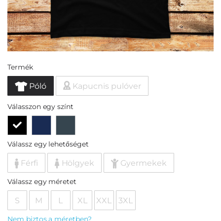
Termék
Póló
Kapucnis pulóver
Válasszon egy színt
Válassz egy lehetőséget
Férfi
Hölgyek
Gyermekek
Válassz egy méretet
S
M
L
XL
XXL
3XL
Nem biztos a méretben?