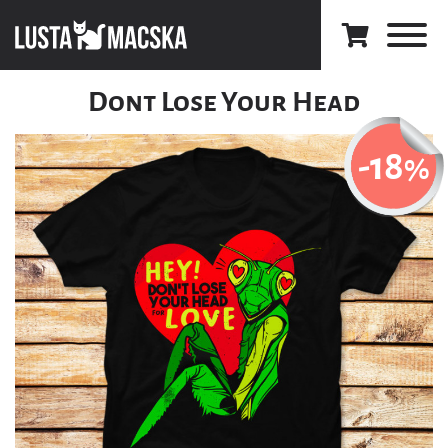
Dont Lose Your Head
-18
%