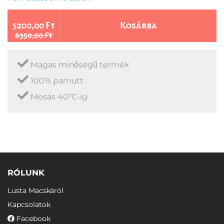
5200,00 Ft
Kosárba
6350,00 Ft
Magas minőségű termék
100% pamutt
Mosás 40°C-ig
RÓLUNK
Lusta Macskáról
Kapcsolatok
Facebook