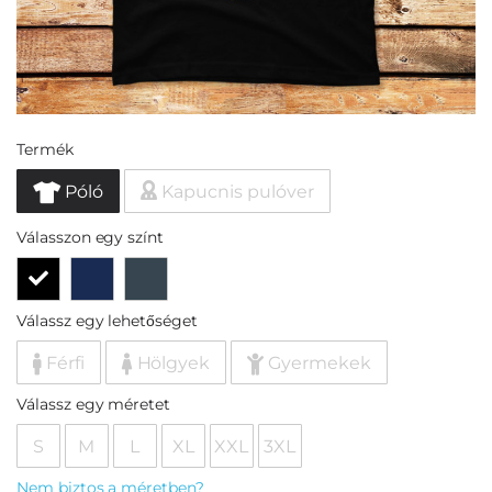
Termék
Póló
Kapucnis pulóver
Válasszon egy színt
Válassz egy lehetőséget
Férfi
Hölgyek
Gyermekek
Válassz egy méretet
S
M
L
XL
XXL
3XL
Nem biztos a méretben?