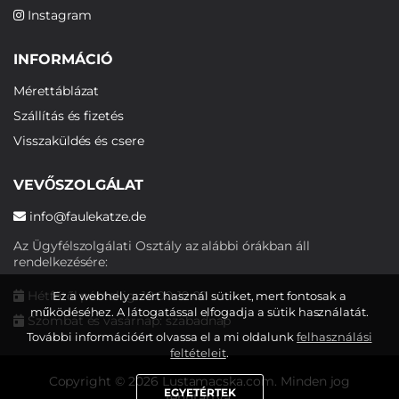
Instagram
INFORMÁCIÓ
Mérettáblázat
Szállítás és fizetés
Visszaküldés és csere
VEVŐSZOLGÁLAT
info@faulekatze.de
Az Ügyfélszolgálati Osztály az alábbi órákban áll
rendelkezésére:
Hétfőtől péntekig: 10:00-19:00
Ez a webhely azért használ sütiket, mert fontosak a
működéséhez. A látogatással elfogadja a sütik használatát.
Szombat és vasárnap: szabadnap
További információért olvassa el a mi oldalunk
felhasználási
feltételeit
.
Copyright © 2026 Lustamacska.com. Minden jog
EGYETÉRTEK
fenntartva.