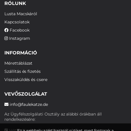
RÓLUNK
Lusta Macskáról
Kapcsolatok
Facebook
Instagram
INFORMÁCIÓ
Mérettáblázat
Szállítás és fizetés
Visszaküldés és csere
VEVŐSZOLGÁLAT
info@faulekatze.de
Az Ügyfélszolgálati Osztály az alábbi órákban áll
rendelkezésére:
Hétfőtől péntekig: 10:00-19:00
Ez a webhely azért használ sütiket, mert fontosak a