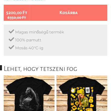
5200,00 Ft
Kosárba
6350,00 Ft
Magas minőségű termék
100% pamutt
Mosás 40°C-ig
Lehet, hogy tetszeni fog