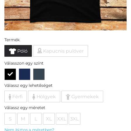
Termék
Póló
Kapucnis pulóver
Válasszon egy színt
Válassz egy lehetőséget
Férfi
Hölgyek
Gyermekek
Válassz egy méretet
S
M
L
XL
XXL
3XL
Nem biztos a méretben?