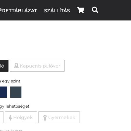
ÉRETTÁBLÁZAT
SZÁLLÍTÁS
ló
Kapucnis pulóver
 egy színt
egy lehetőséget
Hölgyek
Gyermekek