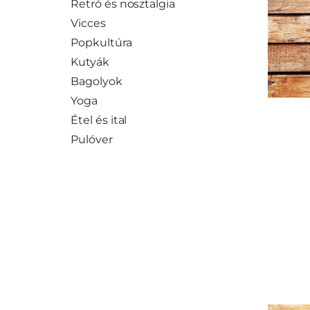
Retró és nosztalgia
Vicces
Popkultúra
Kutyák
Bagolyok
Yoga
Étel és ital
Pulóver