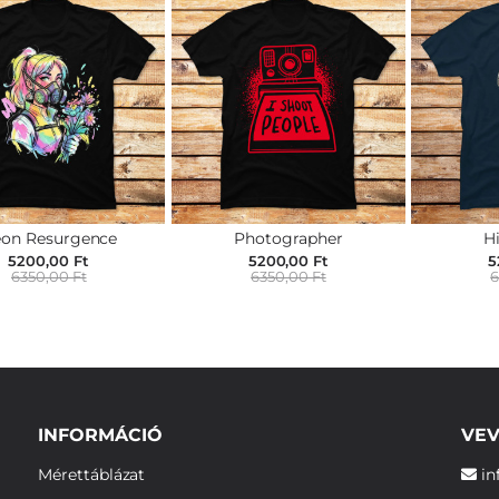
on Resurgence
Photographer
H
5200,00 Ft
5200,00 Ft
5
6350,00 Ft
6350,00 Ft
6
INFORMÁCIÓ
VEV
Mérettáblázat
in