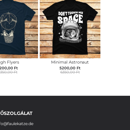
igh Flyers
Minimal Astronaut
200,00 Ft
5200,00 Ft
350,00 Ft
6350,00 Ft
ŐSZOLGÁLAT
fo@faulekatze.de