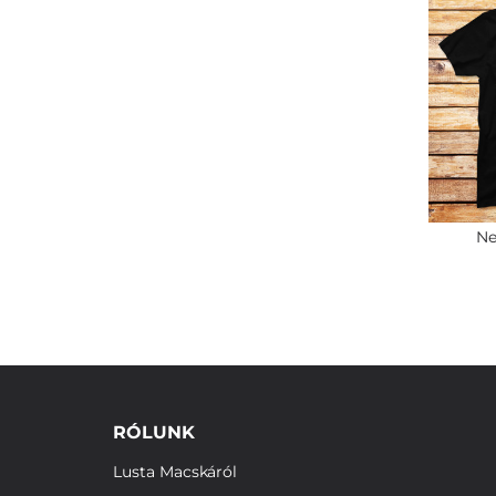
Ne
RÓLUNK
Lusta Macskáról