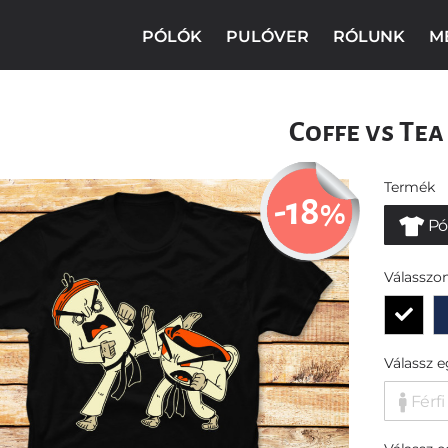
PÓLÓK
PULÓVER
RÓLUNK
M
Coffe vs Tea
Termék
-18
%
Pó
Válasszon
Válassz 
Férfi