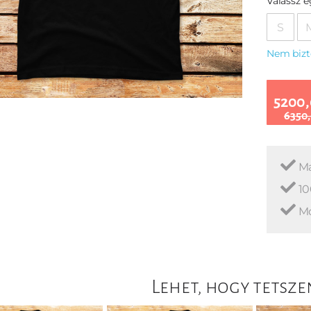
Válassz 
S
Nem bizt
5200,
6350,
Ma
10
Mo
Lehet, hogy tetsze