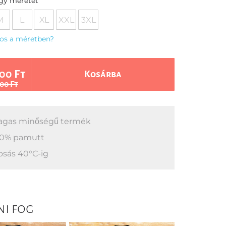
egy méretet
M
L
XL
XXL
3XL
os a méretben?
00 Ft
Kosárba
00 Ft
gas minőségű termék
0% pamutt
sás 40°C-ig
ni fog