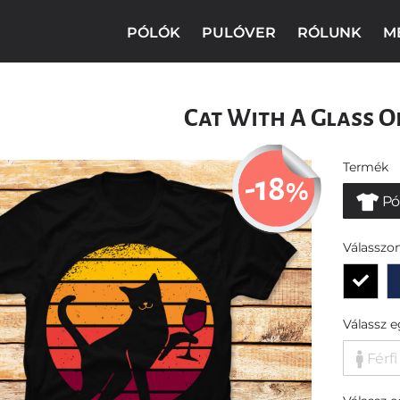
PÓLÓK
PULÓVER
RÓLUNK
M
Cat With A Glass O
Termék
-18
%
Pó
Válasszon
Válassz 
Férfi