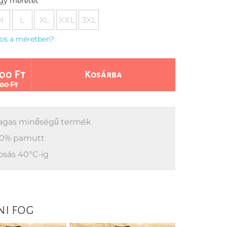
egy méretet
M
L
XL
XXL
3XL
os a méretben?
00 Ft
Kosárba
00 Ft
gas minőségű termék
0% pamutt
sás 40°C-ig
ni fog