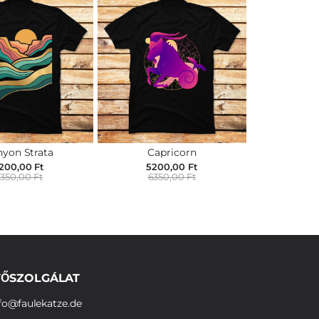
yon Strata
Capricorn
200,00 Ft
5200,00 Ft
350,00 Ft
6350,00 Ft
ŐSZOLGÁLAT
fo@faulekatze.de