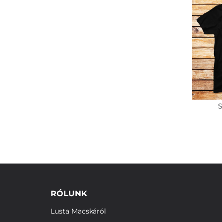
S
RÓLUNK
Lusta Macskáról