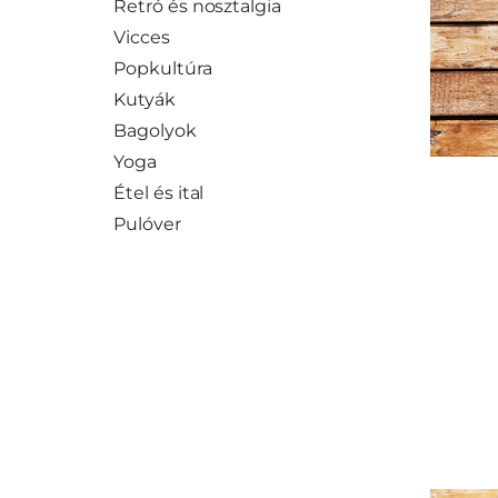
Retró és nosztalgia
Vicces
Popkultúra
Kutyák
Bagolyok
Yoga
Étel és ital
Pulóver