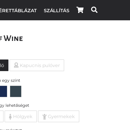
ÉRETTÁBLÁZAT
SZÁLLÍTÁS
f Wine
ló
Kapucnis pulóver
 egy színt
egy lehetőséget
Hölgyek
Gyermekek