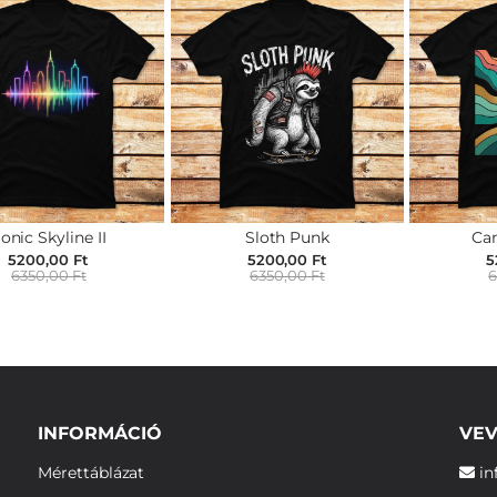
onic Skyline II
Sloth Punk
Can
5200,00 Ft
5200,00 Ft
5
6350,00 Ft
6350,00 Ft
6
INFORMÁCIÓ
VEV
Mérettáblázat
in