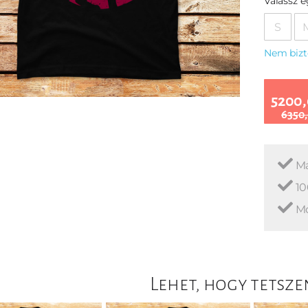
Válassz 
S
Nem bizt
5200,
6350,
Ma
10
Mo
Lehet, hogy tetsze