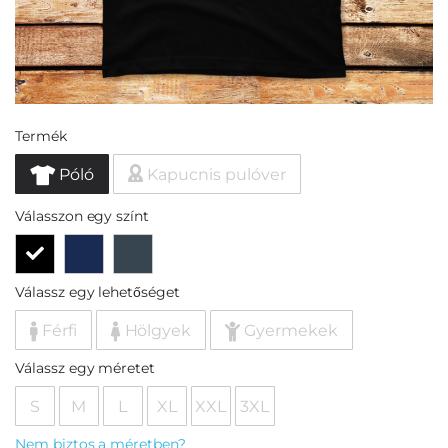
Termék
Póló
Kapucnis pulóver
Válasszon egy színt
Válassz egy lehetőséget
Férfi
Hölgyek
Gyermekek
Válassz egy méretet
S
M
L
XL
XXL
3XL
Nem biztos a méretben?