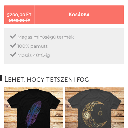
5200,00 Ft
Kosárba
6350,00 Ft
Magas minőségű termék
100% pamutt
Mosás 40°C-ig
Lehet, hogy tetszeni fog