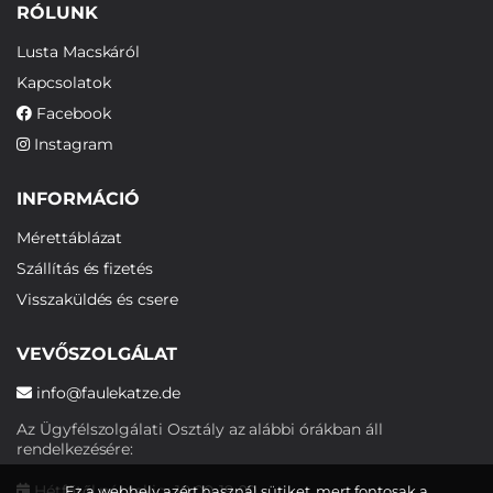
RÓLUNK
Lusta Macskáról
Kapcsolatok
Facebook
Instagram
INFORMÁCIÓ
Mérettáblázat
Szállítás és fizetés
Visszaküldés és csere
VEVŐSZOLGÁLAT
info@faulekatze.de
Az Ügyfélszolgálati Osztály az alábbi órákban áll
rendelkezésére:
Hétfőtől péntekig: 10:00-19:00
Ez a webhely azért használ sütiket, mert fontosak a