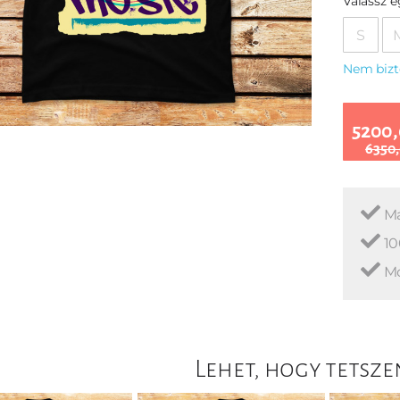
Válassz 
S
Nem bizt
5200,
6350,
Ma
10
Mo
Lehet, hogy tetsze