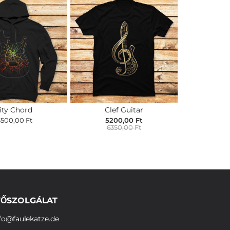
ity Chord
Clef Guitar
3500,00 Ft
5200,00 Ft
6350,00 Ft
ŐSZOLGÁLAT
fo@faulekatze.de