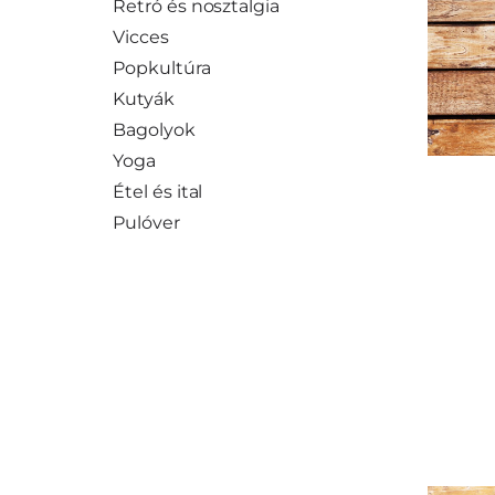
Retró és nosztalgia
Vicces
Popkultúra
Kutyák
Bagolyok
Yoga
Étel és ital
Pulóver