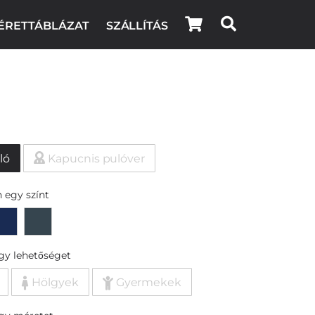
ÉRETTÁBLÁZAT
SZÁLLÍTÁS
ló
Kapucnis pulóver
 egy színt
egy lehetőséget
Hölgyek
Gyermekek