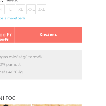
egy méretet
M
L
XL
XXL
3XL
os a méretben?
00 Ft
Kosárba
00 Ft
gas minőségű termék
0% pamutt
sás 40°C-ig
ni fog