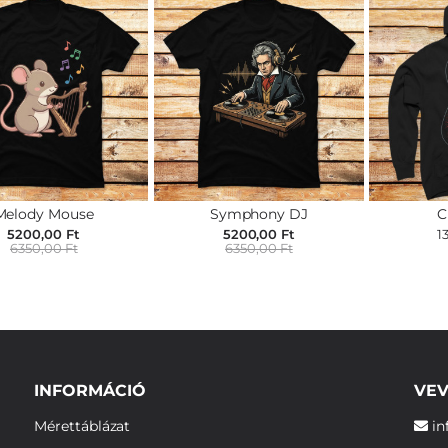
Melody Mouse
Symphony DJ
C
5200,00 Ft
5200,00 Ft
1
6350,00 Ft
6350,00 Ft
INFORMÁCIÓ
VEV
Mérettáblázat
in