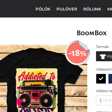
PÓLÓK
PULÓVER
RÓLUNK
M
BoomBox
Termék
-18
%
Pó
Válasszon
Válassz 
Férfi