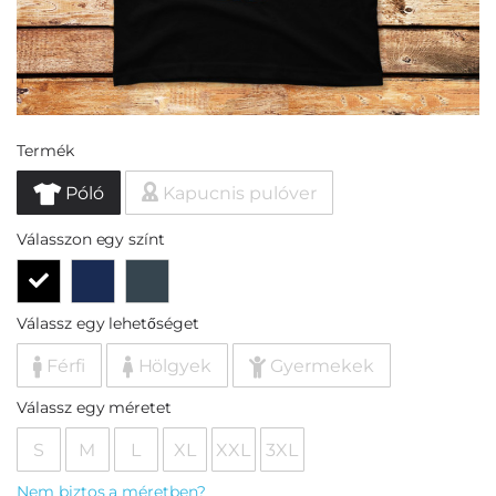
Termék
Póló
Kapucnis pulóver
Válasszon egy színt
Válassz egy lehetőséget
Férfi
Hölgyek
Gyermekek
Válassz egy méretet
S
M
L
XL
XXL
3XL
Nem biztos a méretben?