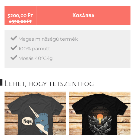
5200,00 Ft
Kosárba
6350,00 Ft
Magas minőségű termék
100% pamutt
Mosás 40°C-ig
Lehet, hogy tetszeni fog