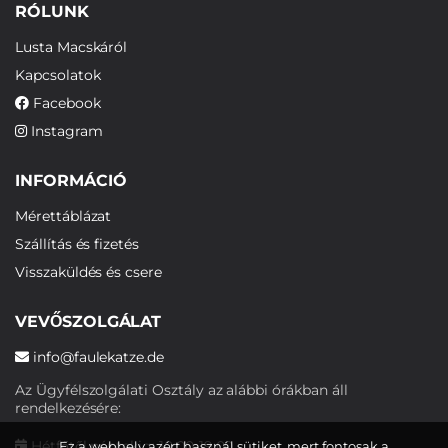
RÓLUNK
Lusta Macskáról
Kapcsolatok
Facebook
Instagram
INFORMÁCIÓ
Mérettáblázat
Szállítás és fizetés
Visszaküldés és csere
VEVŐSZOLGÁLAT
info@faulekatze.de
Az Ügyfélszolgálati Osztály az alábbi órákban áll
rendelkezésére:
Hétfőtől péntekig: 10:00-19:00
Ez a webhely azért használ sütiket, mert fontosak a