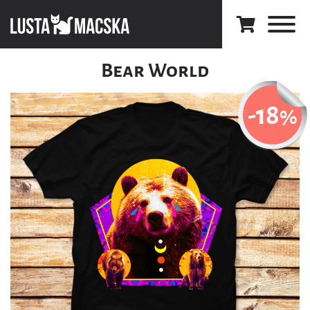
Bear World
-18
%