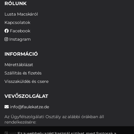
RÓLUNK
Lusta Macskáról
Kapcsolatok
Facebook
Instagram
INFORMÁCIÓ
Mérettáblázat
Szállítás és fizetés
Visszaküldés és csere
VEVŐSZOLGÁLAT
info@faulekatze.de
Az Ügyfélszolgálati Osztály az alábbi órákban áll
rendelkezésére:
Hétfőtől péntekig: 10:00-19:00
Ez a webhely azért használ sütiket, mert fontosak a