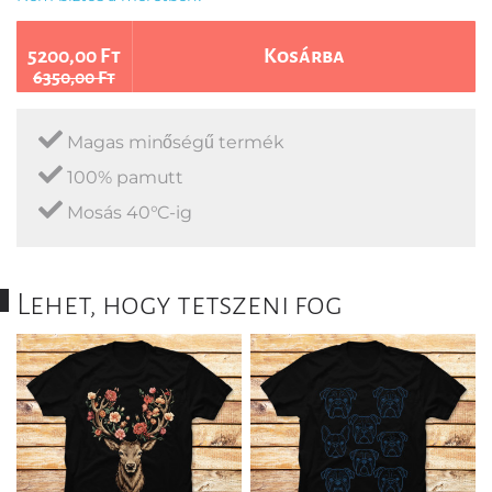
5200,00 Ft
Kosárba
6350,00 Ft
Magas minőségű termék
100% pamutt
Mosás 40°C-ig
Lehet, hogy tetszeni fog