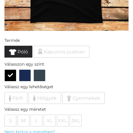
Termék
Póló
Kapucnis pulóver
Válasszon egy színt
Válassz egy lehetőséget
Férfi
Hölgyek
Gyermekek
Válassz egy méretet
S
M
L
XL
XXL
3XL
Nem biztos a méretben?