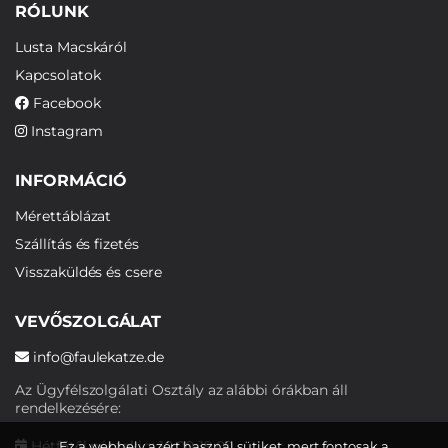
RÓLUNK
Lusta Macskáról
Kapcsolatok
Facebook
Instagram
INFORMÁCIÓ
Mérettáblázat
Szállítás és fizetés
Visszaküldés és csere
VEVŐSZOLGÁLAT
info@faulekatze.de
Az Ügyfélszolgálati Osztály az alábbi órákban áll
rendelkezésére:
Hétfőtől péntekig: 10:00-19:00
Ez a webhely azért használ sütiket, mert fontosak a