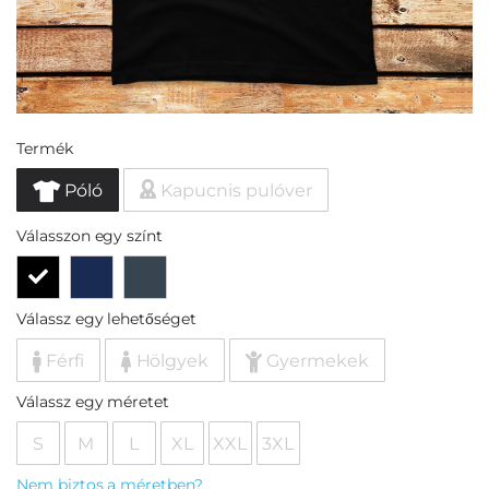
Termék
Póló
Kapucnis pulóver
Válasszon egy színt
Válassz egy lehetőséget
Férfi
Hölgyek
Gyermekek
Válassz egy méretet
S
M
L
XL
XXL
3XL
Nem biztos a méretben?