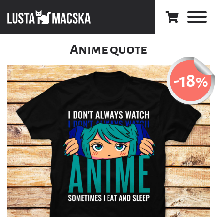
Anime quote
-18
%