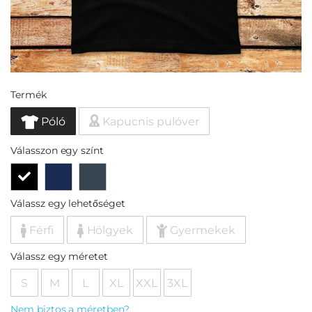
Termék
Póló
Kapucnis pulóver
Válasszon egy színt
Válassz egy lehetőséget
Férfi
Hölgyek
Gyermekek
Válassz egy méretet
S
M
L
XL
XXL
3XL
Nem biztos a méretben?