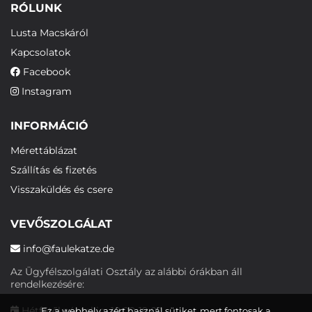
RÓLUNK
Lusta Macskáról
Kapcsolatok
Facebook
Instagram
INFORMÁCIÓ
Mérettáblázat
Szállítás és fizetés
Visszaküldés és csere
VEVŐSZOLGÁLAT
info@faulekatze.de
Az Ügyfélszolgálati Osztály az alábbi órákban áll
rendelkezésére:
Hétfőtől péntekig: 10:00-19:00
Ez a webhely azért használ sütiket, mert fontosak a