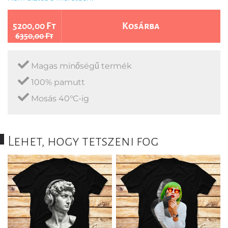
5200,00 Ft
Kosárba
6350,00 Ft
Magas minőségű termék
100% pamutt
Mosás 40°C-ig
Lehet, hogy tetszeni fog