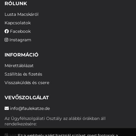
RÓLUNK
Lusta Macskáról
Kapcsolatok
Facebook
Instagram
INFORMÁCIÓ
Mérettáblázat
Szállítás és fizetés
Visszaküldés és csere
VEVŐSZOLGÁLAT
info@faulekatze.de
Az Ügyfélszolgálati Osztály az alábbi órákban áll
rendelkezésére:
Hétfőtől péntekig: 10:00-19:00
Ez a webhely azért használ sütiket, mert fontosak a