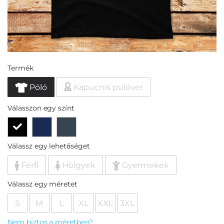
Termék
Póló
Kapucnis pulóver
Válasszon egy színt
Válassz egy lehetőséget
Férfi
Hölgyek
Gyermekek
Válassz egy méretet
S
M
L
XL
XXL
3XL
Nem biztos a méretben?