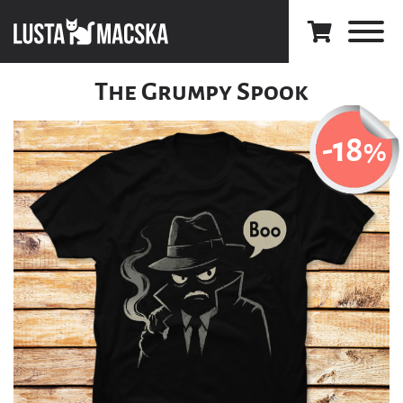
The Grumpy Spook
-18
%