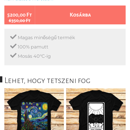
5200,00 Ft
Kosárba
6350,00 Ft
Magas minőségű termék
100% pamutt
Mosás 40°C-ig
Lehet, hogy tetszeni fog