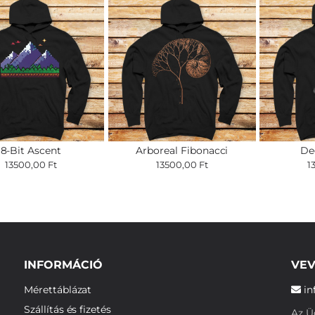
8-Bit Ascent
Arboreal Fibonacci
De
13500,00 Ft
13500,00 Ft
1
INFORMÁCIÓ
VEV
Mérettáblázat
in
Szállítás és fizetés
Az Üg