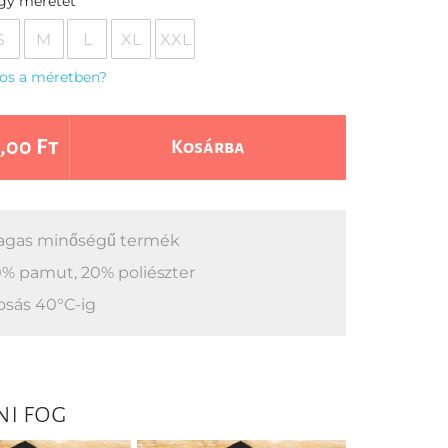
egy méretet
S
M
L
XL
XXL
os a méretben?
,00 Ft
Kosárba
gas minőségű termék
% pamut, 20% poliészter
sás 40°C-ig
ni fog