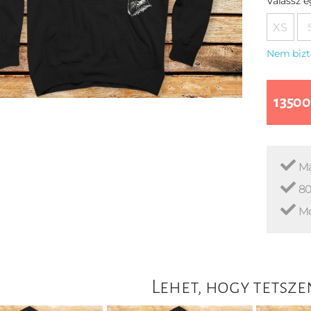
Válassz 
XS
Nem bizt
13500
Ma
80
Mo
Lehet, hogy tetsze