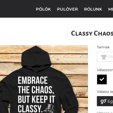
PÓLÓK
PULÓVER
RÓLUNK
M
Classy Chao
Termék
Pó
Válasszon
Válassz 
Eg