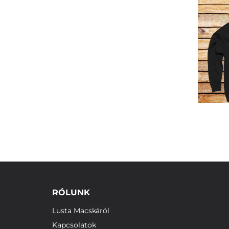
RÓLUNK
Lusta Macskáról
Kapcsolatok