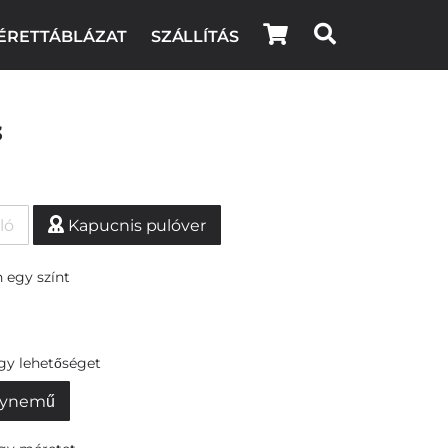
ÉRETTÁBLÁZAT
SZÁLLÍTÁS
s
ló
Kapucnis pulóver
 egy színt
egy lehetőséget
ynemű