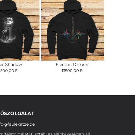
er Shadow
Electric Dreams
3500,00 Ft
13500,00 Ft
ŐSZOLGÁLAT
fo@faulekatze.de
yfélszolgálati Osztály az alábbi órákban áll