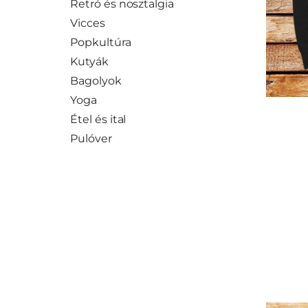
Retró és nosztalgia
Vicces
Popkultúra
Kutyák
Bagolyok
Yoga
Étel és ital
Pulóver