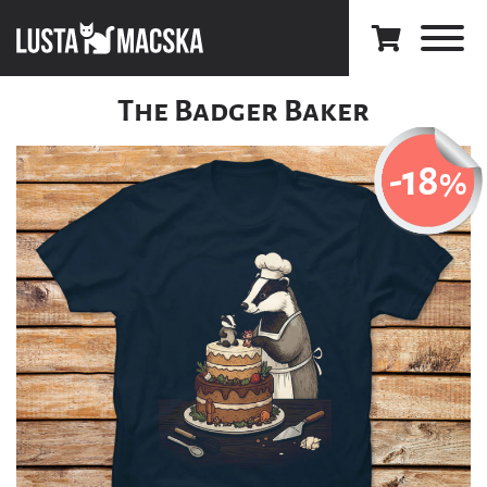
The Badger Baker
-18
%