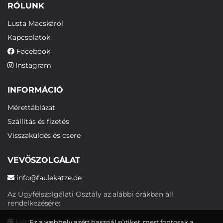
RÓLUNK
Lusta Macskáról
Kapcsolatok
Facebook
Instagram
INFORMÁCIÓ
Mérettáblázat
Szállítás és fizetés
Visszaküldés és csere
VEVŐSZOLGÁLAT
info@faulekatze.de
Az Ügyfélszolgálati Osztály az alábbi órákban áll
rendelkezésére:
Hétfőtől péntekig: 10:00-19:00
Ez a webhely azért használ sütiket, mert fontosak a