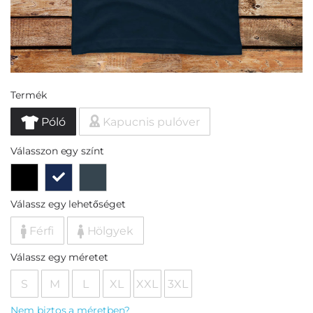
Termék
Póló
Kapucnis pulóver
Válasszon egy színt
Válassz egy lehetőséget
Férfi
Hölgyek
Válassz egy méretet
S
M
L
XL
XXL
3XL
Nem biztos a méretben?