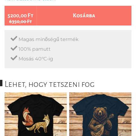
5200,00 Ft
Kosárba
6350,00 Ft
Magas minőségű termék
100% pamutt
Mosás 40°C-ig
Lehet, hogy tetszeni fog