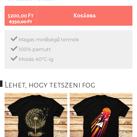
5200,00 Ft
Kosárba
6350,00 Ft
Magas minőségű termék
100% pamutt
Mosás 40°C-ig
Lehet, hogy tetszeni fog