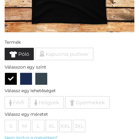
Termék
Póló
Kapucnis pulóver
Válasszon egy színt
Válassz egy lehetőséget
Férfi
Hölgyek
Gyermekek
Válassz egy méretet
S
M
L
XL
XXL
3XL
Nem biztos a méretben?