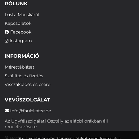
RÓLUNK
Lusta Macskáról
Kapcsolatok
Facebook
Instagram
INFORMÁCIÓ
Mérettáblázat
Szállítás és fizetés
Visszaküldés és csere
VEVŐSZOLGÁLAT
info@faulekatze.de
Az Ügyfélszolgálati Osztály az alábbi órákban áll
rendelkezésére:
Hétfőtől péntekig: 10:00-19:00
Ez a webhely azért használ sütiket, mert fontosak a