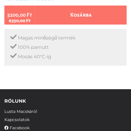
5200,00 Ft
Kosárba
6350,00 Ft
Magas minőségű termék
100% pamutt
Mosás 40°C-ig
RÓLUNK
Lusta Macskáról
Kapcsolatok
Facebook