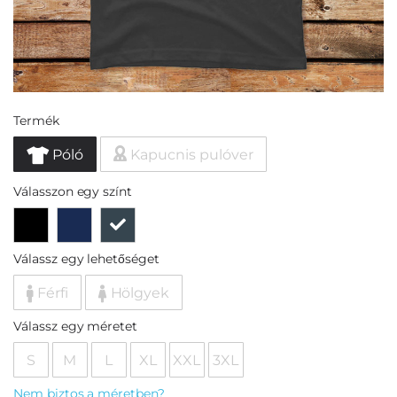
Termék
Póló
Kapucnis pulóver
Válasszon egy színt
Válassz egy lehetőséget
Férfi
Hölgyek
Válassz egy méretet
S
M
L
XL
XXL
3XL
Nem biztos a méretben?