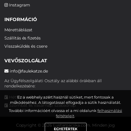
Instagram
INFORMÁCIÓ
Mérettáblázat
Szállítás és fizetés
Visszaküldés és csere
VEVŐSZOLGÁLAT
info@faulekatze.de
Az Ügyfélszolgálati Osztály az alábbi órákban áll
rendelkezésére:
Hétfőtől péntekig: 10:00-19:00
Ez a webhely azért használ sütiket, mert fontosak a
működéséhez. A látogatással elfogadja a sütik használatát.
Szombat és vasárnap: szabadnap
További információért olvassa el a mi oldalunk
felhasználási
feltételeit
.
Copyright © 2026 Lustamacska.com. Minden jog
EGYETÉRTEK
fenntartva.