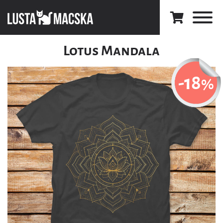
Lotus Mandala
-18
%